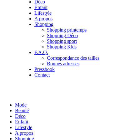
Déco
Enfant
Lifestyle
A propos
Shopping
Shopping printemps
Shopping Déco
Shopping sport
Shopping Kids
F.A.Q.
Correspondance des tailles
Bonnes adresses
Pressbook
Contact
Mode
Beauté
Déco
Enfant
Lifestyle
A propos
Shopping