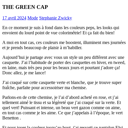
THE GREEN CAP
17 avril 2024
Mode
Stephanie Zwicky
En ce moment je suis à fond dans les couleurs peps, les looks qui
envoient du lourd point de vue colorimétrie! Et ça fait du bien!
A moi en tout cas, ces couleurs me boostent, illuminent mes journées
et je prends beaucoup de plaisir à m’habiller.
Aujourd’hui je partage avec vous un style un peu différent avec une
casquette. J’ai l’habitude de porter des casquettes en hiver, en tweed,
en laine, mais très peu pour les beaux jours et pourtant j’adore ça!
Donc allez, je me lance!
J’ai craqué sur cette casquette verte et blanche, que je trouve super
fraîche, parfaite pour accessoiriser ma chemise.
Parlons-en de cette chemise, je l’ai d’abord acheté en rose, et j’ai
tellement aimé le tissu et sa légèreté que j’ai craqué sur la verte. Et
quel vert! Puissant et intense, un beau vert gazon comme on aime,
en tout cas comme je les aime. Ce que j’appelais à l’époque, le vert
Benetton .
Et pour jouer la couleur jusqu’au bout, j’ai ressorti ce pantalon Elvi