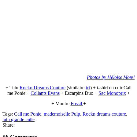
Photos by Héloïse Morel
+ Tutu
Rockn Dreams Couture
(similaire
ici
) + t-shirt en cuir Call
me Ponie +
Collants Evans
+ Escarpins Duo +
Sac Monoprix
+
+ Montre
Fossil
+
Tags:
Call me Ponie
,
mademoiselle Pulp
,
Rockn dreams couture
,
tutu grande taille
Share:
56 Comments