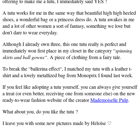
offering to make me a tutu, I immediately said YES !
A tutu works for me in the same way that beautiful high high heeled
shoes, a wonderful bag or a princess dress do. A tutu awakes in me
and a lot of other women a sort of fantasy, something we love but
don’t dare to wear everyday.
Although I already own three, this one tutu really is perfect and
immediately won first place in my closet in the category
“
spinning
skirts and ball gowns
“
. A piece of clothing from a fairy tale.
To break the
“
ballerina effect
“
, I matched my tutu with a leather t-
shirt and a lovely metallized bag from Monoprix I found last week.
If you feel like adopting a tutu yourself, you can always give yourself
a treat (or even better, receiving one from someone else) on the new
ready-to-wear fashion website of the creator
Mademoiselle Pulp
.
What about you, do you like the tutu ?
I leave you with some new pictures made by Héloïse
♡