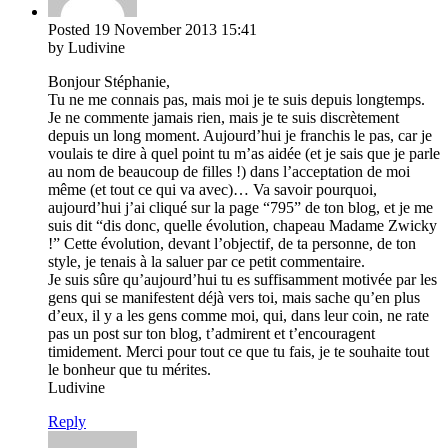
Posted
19 November 2013
15:41
by Ludivine
Bonjour Stéphanie,
Tu ne me connais pas, mais moi je te suis depuis longtemps.
Je ne commente jamais rien, mais je te suis discrètement
depuis un long moment. Aujourd’hui je franchis le pas, car je
voulais te dire à quel point tu m’as aidée (et je sais que je parle
au nom de beaucoup de filles !) dans l’acceptation de moi
même (et tout ce qui va avec)… Va savoir pourquoi,
aujourd’hui j’ai cliqué sur la page “795” de ton blog, et je me
suis dit “dis donc, quelle évolution, chapeau Madame Zwicky
!” Cette évolution, devant l’objectif, de ta personne, de ton
style, je tenais à la saluer par ce petit commentaire.
Je suis sûre qu’aujourd’hui tu es suffisamment motivée par les
gens qui se manifestent déjà vers toi, mais sache qu’en plus
d’eux, il y a les gens comme moi, qui, dans leur coin, ne rate
pas un post sur ton blog, t’admirent et t’encouragent
timidement. Merci pour tout ce que tu fais, je te souhaite tout
le bonheur que tu mérites.
Ludivine
Reply