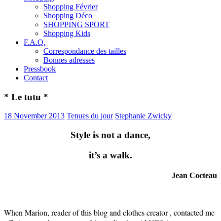
Shopping Février
Shopping Déco
SHOPPING SPORT
Shopping Kids
F.A.Q.
Correspondance des tailles
Bonnes adresses
Pressbook
Contact
* Le tutu *
18 November 2013
Tenues du jour
Stephanie Zwicky
Style is not a dance,
it’s a walk.
Jean Cocteau
When Marion, reader of this blog and clothes creator , contacted me