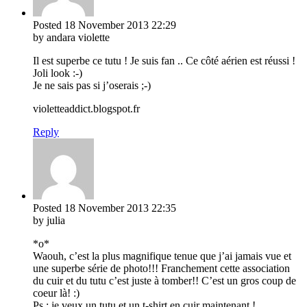
Posted
18 November 2013
22:29
by andara violette
Il est superbe ce tutu ! Je suis fan .. Ce côté aérien est réussi !
Joli look :-)
Je ne sais pas si j’oserais ;-)
violetteaddict.blogspot.fr
Reply
Posted
18 November 2013
22:35
by julia
*o*
Waouh, c’est la plus magnifique tenue que j’ai jamais vue et
une superbe série de photo!!! Franchement cette association
du cuir et du tutu c’est juste à tomber!! C’est un gros coup de
coeur là! :)
Ps : je veux un tutu et un t-shirt en cuir maintenant !