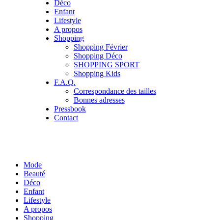
Déco
Enfant
Lifestyle
A propos
Shopping
Shopping Février
Shopping Déco
SHOPPING SPORT
Shopping Kids
F.A.Q.
Correspondance des tailles
Bonnes adresses
Pressbook
Contact
Mode
Beauté
Déco
Enfant
Lifestyle
A propos
Shopping