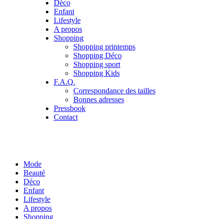
Déco
Enfant
Lifestyle
A propos
Shopping
Shopping printemps
Shopping Déco
Shopping sport
Shopping Kids
F.A.Q.
Correspondance des tailles
Bonnes adresses
Pressbook
Contact
Mode
Beauté
Déco
Enfant
Lifestyle
A propos
Shopping