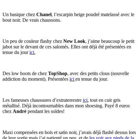
Un basique chez
Chanel
, l’escarpin beige poudré matelassé avec le
bout noir. De vrais chaussons.
Un peu de couleur flashy chez
New Look
, j’aime beaucoup le petit
jabot sur le devant de ces salomés. Elles ont déjà été présentées en
tenue du jour
ici.
Des low boots de chez
TopShop
, avec des petits clous (nouvelle
addiction du moment). Présentées
ici
en tenue du jour.
Les fameuses chaussures d’extraterrestre
ici
, tout en cuir gris
métallisé. Déjà incontournables dans mon shoesing. Payé 8 euros
chez
André
pendant les soldes!
Maxi compensées en bois et satin noir, j’avais déjà flashé dessus lors
de leur sortie mais j’ai patienté un peu, et de
les voir aux pieds de la