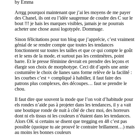
by Emma
Arrgg pourquoi maintenant que j’ai les moyens de me payer
des Chanel, ils ont eu l’idée saugrenue de coudre des C sur le
bout !!! je hais les marques visibles, jamais je ne pourrais
acheter une chose aussi logotypée. Dommage.
Sinon félicitations pour ton blog que j’apprécie, c’est vraiment
génial de se rendre compte que toutes les tendances
fonctionnent sur toutes les tailles et que ce qui compte le goût
et le sens de la mode, et surtout pas les centimètres, point
barre. Et le presse féminine devrait en prendre des leçons et
élargir son choix de morphotype. Ceci dit d’après une amie
costumière le choix de lianes sans forme relève de la facilité :
les courbes c’est + compliqué à habiller, il faut faire des
patrons plus complexes, des découpes… faut se prendre le
chou.
Il faut dire que souvent la mode que l’on voit d’habitude pour
els rondes n’aide pas à projeter dans les tendances, il y a vait
une boutique ronde de nuit à côté de chez moi, des horreurs
dont ni els tissus ni les couleurs n’étaient dans les tendances.
Alors OK si certains se disent que tregging en 48 c’est pas
possible (quoique tu aie prouvé le contraire brillament…) mais
au moins les bonnes couleurs