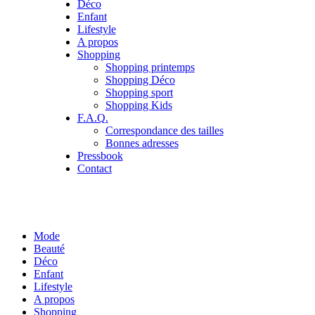
Déco
Enfant
Lifestyle
A propos
Shopping
Shopping printemps
Shopping Déco
Shopping sport
Shopping Kids
F.A.Q.
Correspondance des tailles
Bonnes adresses
Pressbook
Contact
Mode
Beauté
Déco
Enfant
Lifestyle
A propos
Shopping