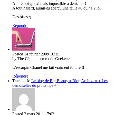
André bois/plexi mais impossible à dénicher !
A tout hasard, aurais-tu aperçu une taille 40 ou 41 ? lol
Des bises :)
Répondre
Posted
14 février 2009
16:15
by The Célinette en mode Geekette
L’escarpin Chanel me fait vraiment fondre !!!
Répondre
Trackback:
Le blog de Big Beauty » Blog Archive » + Les
demoiselles du printemps +
Posted
2 mars 2011
17:02