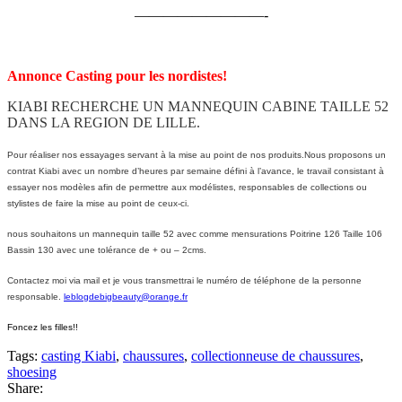
—————————-
Annonce Casting pour les nordistes!
KIABI RECHERCHE UN MANNEQUIN CABINE TAILLE 52
DANS LA REGION DE LILLE.
Pour réaliser nos essayages servant à la mise au point de nos produits.Nous proposons un
contrat Kiabi avec un nombre d’heures par semaine défini à l’avance, le travail consistant à
essayer nos modèles afin de permettre aux modélistes, responsables de collections ou
stylistes de faire la mise au point de ceux-ci.
nous souhaitons un mannequin taille 52 avec comme mensurations Poitrine 126 Taille 106
Bassin 130 avec une tolérance de + ou – 2cms.
Contactez moi via mail et je vous transmettrai le numéro de téléphone de la personne
responsable.
leblogdebigbeauty@orange.fr
Foncez les filles!!
Tags:
casting Kiabi
,
chaussures
,
collectionneuse de chaussures
,
shoesing
Share: