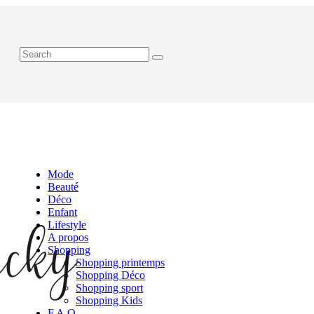
Mode
Beauté
Déco
Enfant
Lifestyle
A propos
Shopping
Shopping printemps
Shopping Déco
Shopping sport
Shopping Kids
F.A.Q.