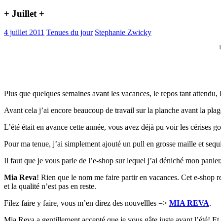
+ Juillet +
4 juillet 2011
Tenues du jour
Stephanie Zwicky
Plus que quelques semaines avant les vacances, le repos tant attendu,
Avant cela j’ai encore beaucoup de travail sur la planche avant la pla
L’été était en avance cette année, vous avez déjà pu voir les cérises go
Pour ma tenue, j’ai simplement ajouté un pull en grosse maille et sequ
Il faut que je vous parle de l’e-shop sur lequel j’ai déniché mon panier
Mia Reva
! Rien que le nom me faire partir en vacances. Cet e-shop re
et la qualité n’est pas en reste.
Filez faire y faire, vous m’en direz des nouvellles =>
MIA REVA
.
Mia Reva a gentillement accepté que je vous gâte juste avant l’été! Et