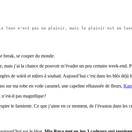
Le 
luxe
 n'est pas un 
plaisir
, mais le 
plaisir
 est un 
lux
 le break, se couper du monde.
ge, mais j’ai la chance de pouvoir m’évader un peu certains week-end. Po
rgées de soleil et mûres à souhait. Aujourd’hui c’est dans les blés déjà b
ins sur ma robe en voile caramel, une capeline réhaussée de fleurs,
Kar
, n’est-il pas magnifique?
spire le farniente. Ce que j’aime en ce moment, de l’évasion dans les cr
 aujourd’hui sur le blog,
Mia Reva met en jeu 3 cadeaux qui respirent 