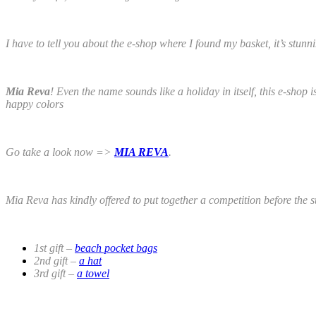
I have to tell you about the e-shop where I found my basket, it’s stunn
Mia Reva
! Even the name sounds like a holiday in itself, this e-shop i
happy colors
Go take a look now =>
MIA REVA
.
Mia Reva has kindly offered to put together a competition before the s
1st gift –
beach pocket bags
2nd gift –
a hat
3rd gift –
a towel