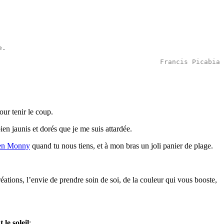
e
.
Francis Picabia
ur tenir le coup.
ien jaunis et dorés que je me suis attardée.
en Monny
quand tu nous tiens, et à mon bras un joli panier de plage.
éations, l’envie de prendre soin de soi, de la couleur qui vous booste,
le soleil
: