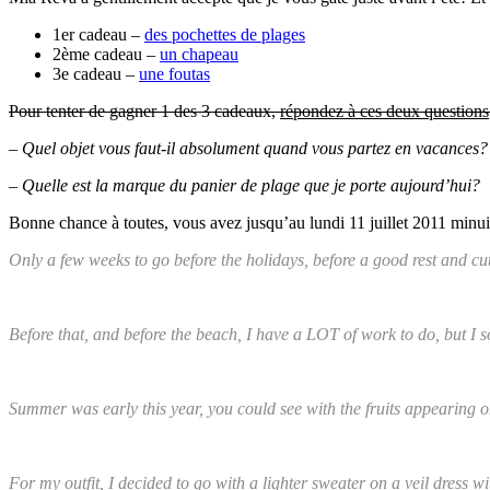
1er cadeau –
des pochettes de plages
2ème cadeau –
un chapeau
3e cadeau –
une foutas
Pour tenter de gagner 1 des 3 cadeaux,
répondez à ces deux questions
– Quel objet vous faut-il absolument quand vous partez en vacances?
– Quelle est la marque du panier de plage que je porte aujourd’hui?
Bonne chance à toutes, vous avez jusqu’au lundi 11 juillet 2011 minui
Only a few weeks to go before the holidays, before a good rest and cutt
Before that, and before the beach, I have a LOT of work to do, but I 
Summer was early this year, you could see with the fruits appearing on
For my outfit, I decided to go with a lighter sweater on a veil dress w