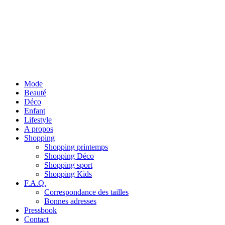
Mode
Beauté
Déco
Enfant
Lifestyle
A propos
Shopping
Shopping printemps
Shopping Déco
Shopping sport
Shopping Kids
F.A.Q.
Correspondance des tailles
Bonnes adresses
Pressbook
Contact