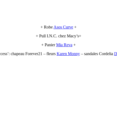
+ Robe
Asos Curve
+
+ Pull I.N.C. chez Macy’s+
+ Panier
Mia Reva
+
cess’: chapeau Forever21 – fleurs
Karen Monny
– sandales Cordelia
D