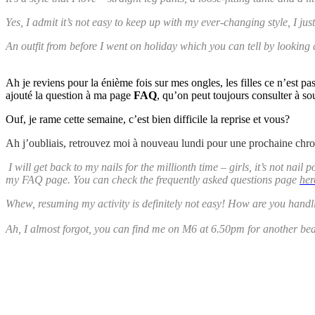
Yes, I admit it’s not easy to keep up with my ever-changing style, I just 
An outfit from before I went on holiday which you can tell by looking
Ah je reviens pour la énième fois sur mes ongles, les filles ce n’est pa
ajouté la question à ma page
FAQ
, qu’on peut toujours consulter à so
Ouf, je rame cette semaine, c’est bien difficile la reprise et vous?
Ah j’oubliais, retrouvez moi à nouveau lundi pour une prochaine chro
I will get back to my nails for the millionth time – girls, it’s not nail po
my FAQ page. You can check the frequently asked questions page
her
Whew, resuming my activity is definitely not easy! How are you handli
Ah, I almost forgot, you can find me on M6 at 6.50pm for another be