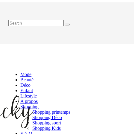
Mode
Beauté
Déco
Enfant
Lifestyle
A propos
Shopping
Shopping printemps
Shopping Déco
Shopping sport
Shopping Kids
F.A.Q.