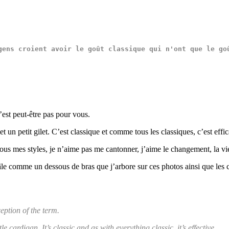
gens
croient
avoir
 le 
goût
classique
 qui n'ont que le 
go
l’est peut-être pas pour vous.
t un petit gilet. C’est classique et comme tous les classiques, c’est effic
us mes styles, je n’aime pas me cantonner, j’aime le changement, la vie e
e comme un dessous de bras que j’arbore sur ces photos ainsi que les ce
eption of the term.
ttle cardigan. It’s classic and as with everything classic, it’s effective.