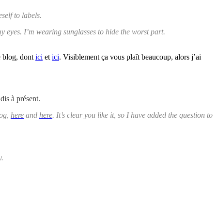
self to labels.
my eyes. I’m wearing sunglasses to hide the worst part.
le blog, dont
ici
et
ici
. Visiblement ça vous plaît beaucoup, alors j’ai
is à présent.
log,
here
and
here
. It’s clear you like it, so I have added the question to
y.