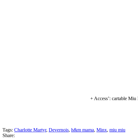
+ Access’: cartable Miu
Tags:
Charlotte Martyr
,
Devernois
,
h&m mama
,
Minx
,
miu miu
Share: