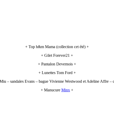
+ Top h&m Mama (collection cet été) +
+ Gilet Forever21 +
+ Pantalon Devernois +
+ Lunettes Tom Ford +
 Miu – sandales Evans – bague Vivienne Westwood et Adeline Affre – c
+ Manucure
Minx
+