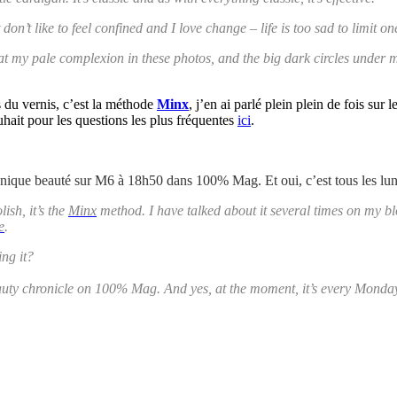
don’t like to feel confined and I love change – life is too sad to limit one
 at my pale complexion in these photos, and the big dark circles under 
s du vernis, c’est la méthode
Minx
, j’en ai parlé plein plein de fois sur 
uhait pour les questions les plus fréquentes
ici
.
nique beauté sur M6 à 18h50 dans 100% Mag. Et oui, c’est tous les lund
lish, it’s the
Minx
method. I have talked about it several times on my b
e
.
ng it?
auty chronicle on 100% Mag. And yes, at the moment, it’s every Monda