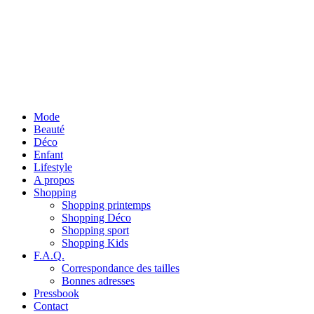
Mode
Beauté
Déco
Enfant
Lifestyle
A propos
Shopping
Shopping printemps
Shopping Déco
Shopping sport
Shopping Kids
F.A.Q.
Correspondance des tailles
Bonnes adresses
Pressbook
Contact