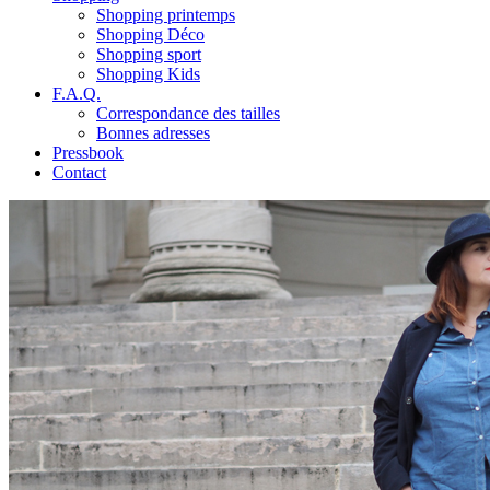
Shopping printemps
Shopping Déco
Shopping sport
Shopping Kids
F.A.Q.
Correspondance des tailles
Bonnes adresses
Pressbook
Contact