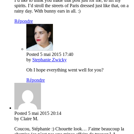
I’d like to think you made that post just for me, to lift my
spirits. I’d stroll the streets of Paris dressed just like that, on a
rainy day. With bunny ears in all. :)
Répondre
Posted
5 mai 2015
17:40
by
Stephanie Zwicky
Oh I hope everything went well for you?
Répondre
Posted
5 mai 2015
20:14
by Claire M.
Coucou, Stéphanie :) Chouette look… J’aime beaucoup la