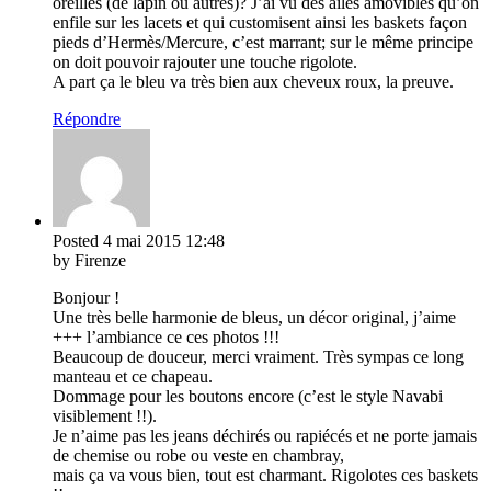
oreilles (de lapin ou autres)? J’ai vu des ailes amovibles qu’on
enfile sur les lacets et qui customisent ainsi les baskets façon
pieds d’Hermès/Mercure, c’est marrant; sur le même principe
on doit pouvoir rajouter une touche rigolote.
A part ça le bleu va très bien aux cheveux roux, la preuve.
Répondre
Posted
4 mai 2015
12:48
by Firenze
Bonjour !
Une très belle harmonie de bleus, un décor original, j’aime
+++ l’ambiance ce ces photos !!!
Beaucoup de douceur, merci vraiment. Très sympas ce long
manteau et ce chapeau.
Dommage pour les boutons encore (c’est le style Navabi
visiblement !!).
Je n’aime pas les jeans déchirés ou rapiécés et ne porte jamais
de chemise ou robe ou veste en chambray,
mais ça va vous bien, tout est charmant. Rigolotes ces baskets