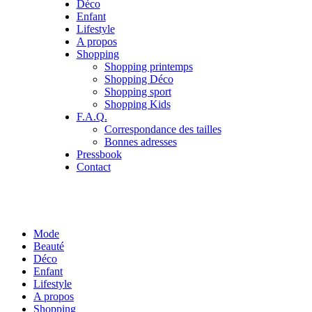
Déco
Enfant
Lifestyle
A propos
Shopping
Shopping printemps
Shopping Déco
Shopping sport
Shopping Kids
F.A.Q.
Correspondance des tailles
Bonnes adresses
Pressbook
Contact
Mode
Beauté
Déco
Enfant
Lifestyle
A propos
Shopping