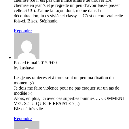
chemise (ce n’est pas une mince affaire de trouver LA
chemise en jean’s et je regrette un peu d’avoir laissé passer
celle-ci !!! ). J’aime la façon dont, même dans la
décontraction, tu es stylée et classy… C’est encore vrai cette
fois-ci. Bises, Stéphanie.
Répondre
Posted
6 mai 2015
9:00
by kashaya
Les jeans rapiécés et à trous sont un peu ma fixation du
moment ;-)
Je dois me faire violence pour ne pas craquer sur un tas de
modèle ;-)
Alors, en plus, ici avec ces superbes bunnies … COMMENT
VEUX-TU QUE JE RESISTE ? ;-)
Biz et à très vite.
Répondre