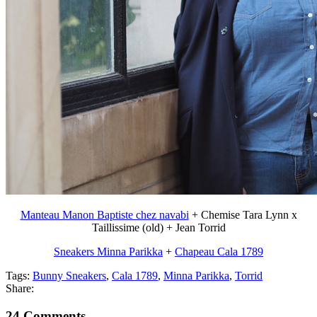
Manteau Manon Baptiste chez navabi
+ Chemise Tara Lynn x
Taillissime (old) + Jean Torrid
Sneakers Minna Parikka
+
Chapeau Cala 1789
Tags:
Bunny Sneakers
,
Cala 1789
,
Minna Parikka
,
Torrid
Share:
24 Comments