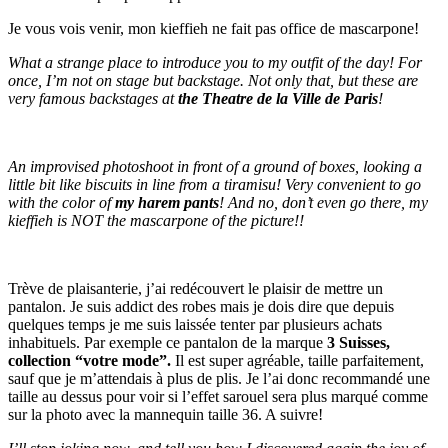
Je vous vois venir, mon kieffieh ne fait pas office de mascarpone!
What a strange place to introduce you to my outfit of the day! For
once, I’m not on stage but backstage. Not only that, but these are
very famous backstages at
the Theatre de la Ville de Paris
!
An improvised photoshoot in front of a ground of boxes, looking a
little bit like biscuits in line from a tiramisu! Very convenient to go
with the color of
my harem pants
! And no, don’t even go there, my
kieffieh is NOT the mascarpone of the picture!!
Trève de plaisanterie, j’ai redécouvert le plaisir de mettre un
pantalon. Je suis addict des robes mais je dois dire que depuis
quelques temps je me suis laissée tenter par plusieurs achats
inhabituels. Par exemple ce pantalon de la marque
3 Suisses,
collection “votre mode”.
Il est super agréable, taille parfaitement,
sauf que je m’attendais à plus de plis. Je l’ai donc recommandé une
taille au dessus pour voir si l’effet sarouel sera plus marqué comme
sur la photo avec la mannequin taille 36. A suivre!