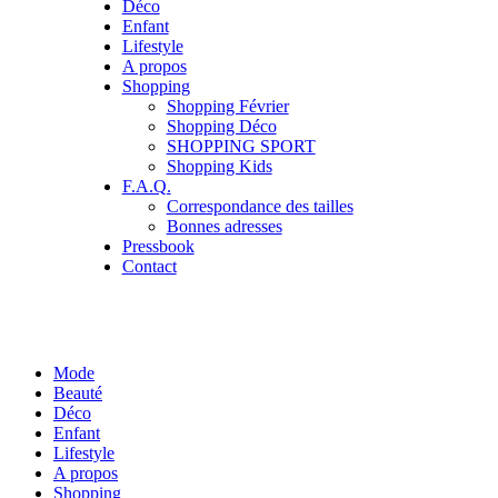
Déco
Enfant
Lifestyle
A propos
Shopping
Shopping Février
Shopping Déco
SHOPPING SPORT
Shopping Kids
F.A.Q.
Correspondance des tailles
Bonnes adresses
Pressbook
Contact
Mode
Beauté
Déco
Enfant
Lifestyle
A propos
Shopping