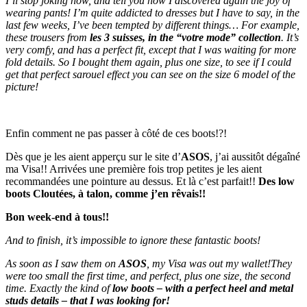
I’ll stop joking now, and tell you how I discovered again the joy of
wearing pants! I’m quite addicted to dresses but I have to say, in the
last few weeks, I’ve been tempted by different things… For example,
these trousers from
les 3 suisses, in the “votre mode” collection
. It’s
very comfy, and has a perfect fit, except that I was waiting for more
fold details. So I bought them again, plus one size, to see if I could
get that perfect sarouel effect you can see on the size 6 model of the
picture!
Enfin comment ne pas passer à côté de ces boots!?!
Dès que je les aient apperçu sur le site d’
ASOS
, j’ai aussitôt dégaîné
ma Visa!! Arrivées une première fois trop petites je les aient
recommandées une pointure au dessus. Et là c’est parfait!!
Des low
boots Cloutées, à talon, comme j’en rêvais!!
Bon week-end à tous!!
And to finish, it’s impossible to ignore these fantastic boots!
As soon as I saw them on
ASOS
, my Visa was out my wallet!
They
were too small the first time, and perfect, plus one size, the second
time. Exactly the kind of
low boots – with a perfect heel and metal
studs details – that I was looking for!