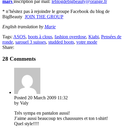
mars
inscription par mail:
leblogdebigbeauty@orange.fr
* n’hésitez pas à rejoindre le groupe Facebook du blog de
BigBeauty
JOIN THE GROUP
English translation by
Marie
Tags:
ASOS
,
boots à clous
,
fashion overdose
,
Kiabi
,
Pensées de
ronde
,
sarouel 3 suisses
,
studded boots
,
votre mode
Share:
28 Comments
Posted
20 March 2009
11:32
by Valy
Très sympa en pantalon aussi!
J’aime aussi beaucoup tes chaussures et ton t-shirt!
Quel style!!!!