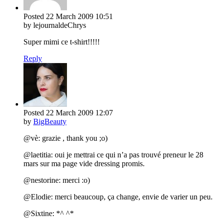
Posted
22 March 2009
10:51
by lejournaldeChrys
Super mimi ce t-shirt!!!!!
Reply
Posted
22 March 2009
12:07
by
BigBeauty
@vè: grazie , thank you ;o)
@laetitia: oui je mettrai ce qui n’a pas trouvé preneur le 28
mars sur ma page vide dressing promis.
@nestorine: merci :o)
@Elodie: merci beaucoup, ça change, envie de varier un peu.
@Sixtine: *^ ^*