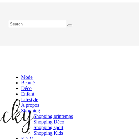
Mode
Beauté
Déco
Enfant
Lifestyle
A propos
Shopping
Shopping printemps
Shopping Déco
Shopping sport
Shopping Kids
F.A.Q.