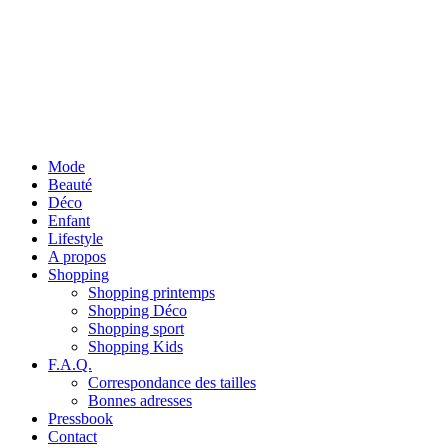
Mode
Beauté
Déco
Enfant
Lifestyle
A propos
Shopping
Shopping printemps
Shopping Déco
Shopping sport
Shopping Kids
F.A.Q.
Correspondance des tailles
Bonnes adresses
Pressbook
Contact