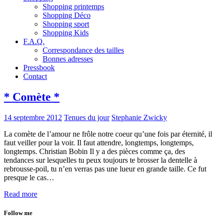
Shopping printemps
Shopping Déco
Shopping sport
Shopping Kids
F.A.Q.
Correspondance des tailles
Bonnes adresses
Pressbook
Contact
* Comète *
14 septembre 2012
Tenues du jour
Stephanie Zwicky
La comète de l’amour ne frôle notre coeur qu’une fois par éternité, il
faut veiller pour la voir. Il faut attendre, longtemps, longtemps,
longtemps. Christian Bobin Il y a des pièces comme ça, des
tendances sur lesquelles tu peux toujours te brosser la dentelle à
rebrousse-poil, tu n’en verras pas une lueur en grande taille. Ce fut
presque le cas…
Read more
Follow me