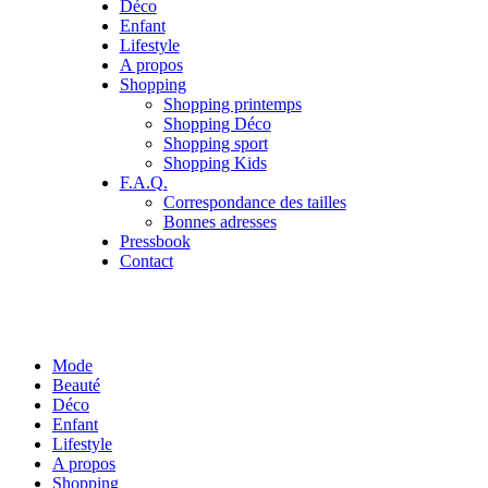
Déco
Enfant
Lifestyle
A propos
Shopping
Shopping printemps
Shopping Déco
Shopping sport
Shopping Kids
F.A.Q.
Correspondance des tailles
Bonnes adresses
Pressbook
Contact
Mode
Beauté
Déco
Enfant
Lifestyle
A propos
Shopping