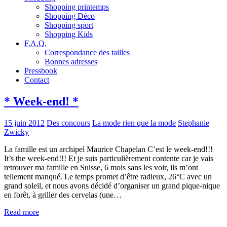
Shopping printemps
Shopping Déco
Shopping sport
Shopping Kids
F.A.Q.
Correspondance des tailles
Bonnes adresses
Pressbook
Contact
* Week-end! *
15 juin 2012
Des concours
La mode rien que la mode
Stephanie
Zwicky
La famille est un archipel Maurice Chapelan C’est le week-end!!!
It’s the week-end!!! Et je suis particulièrement contente car je vais
retrouver ma famille en Suisse, 6 mois sans les voir, ils m’ont
tellement manqué. Le temps promet d’être radieux, 26°C avec un
grand soleil, et nous avons décidé d’organiser un grand pique-nique
en forêt, à griller des cervelas (une…
Read more