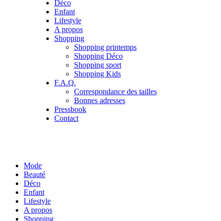
Déco
Enfant
Lifestyle
A propos
Shopping
Shopping printemps
Shopping Déco
Shopping sport
Shopping Kids
F.A.Q.
Correspondance des tailles
Bonnes adresses
Pressbook
Contact
Mode
Beauté
Déco
Enfant
Lifestyle
A propos
Shopping