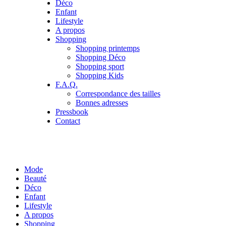
Déco
Enfant
Lifestyle
A propos
Shopping
Shopping printemps
Shopping Déco
Shopping sport
Shopping Kids
F.A.Q.
Correspondance des tailles
Bonnes adresses
Pressbook
Contact
Mode
Beauté
Déco
Enfant
Lifestyle
A propos
Shopping