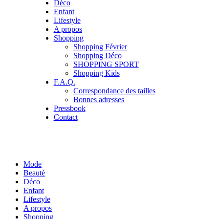
Déco
Enfant
Lifestyle
A propos
Shopping
Shopping Février
Shopping Déco
SHOPPING SPORT
Shopping Kids
F.A.Q.
Correspondance des tailles
Bonnes adresses
Pressbook
Contact
Mode
Beauté
Déco
Enfant
Lifestyle
A propos
Shopping