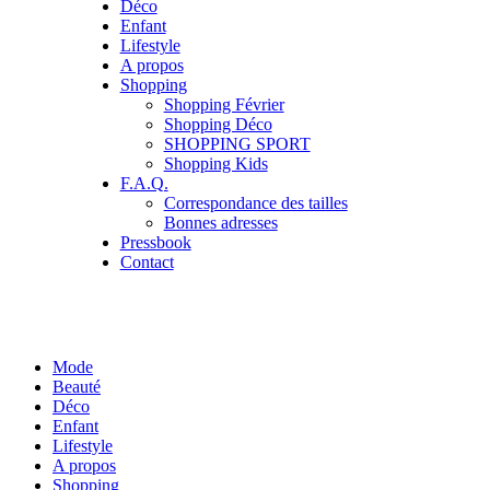
Déco
Enfant
Lifestyle
A propos
Shopping
Shopping Février
Shopping Déco
SHOPPING SPORT
Shopping Kids
F.A.Q.
Correspondance des tailles
Bonnes adresses
Pressbook
Contact
Mode
Beauté
Déco
Enfant
Lifestyle
A propos
Shopping