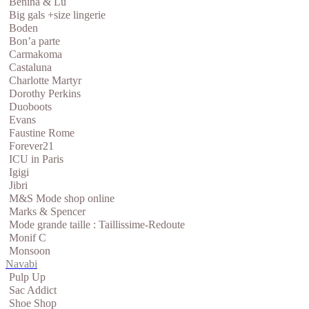
Benina & Lu
Big gals +size lingerie
Boden
Bon’a parte
Carmakoma
Castaluna
Charlotte Martyr
Dorothy Perkins
Duoboots
Evans
Faustine Rome
Forever21
ICU in Paris
Igigi
Jibri
M&S Mode shop online
Marks & Spencer
Mode grande taille : Taillissime-Redoute
Monif C
Monsoon
Navabi
Pulp Up
Sac Addict
Shoe Shop