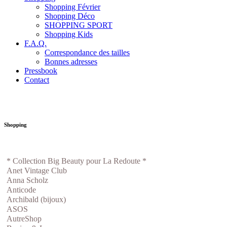
Shopping Février
Shopping Déco
SHOPPING SPORT
Shopping Kids
F.A.Q.
Correspondance des tailles
Bonnes adresses
Pressbook
Contact
Shopping
* Collection Big Beauty pour La Redoute *
Anet Vintage Club
Anna Scholz
Anticode
Archibald (bijoux)
ASOS
AutreShop