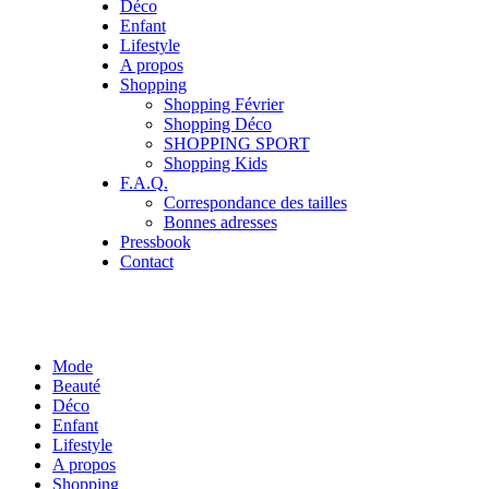
Déco
Enfant
Lifestyle
A propos
Shopping
Shopping Février
Shopping Déco
SHOPPING SPORT
Shopping Kids
F.A.Q.
Correspondance des tailles
Bonnes adresses
Pressbook
Contact
Mode
Beauté
Déco
Enfant
Lifestyle
A propos
Shopping