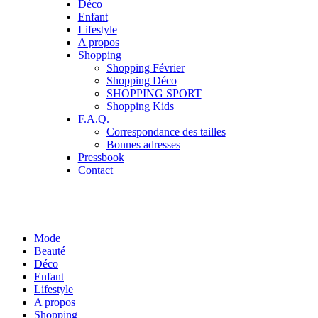
Déco
Enfant
Lifestyle
A propos
Shopping
Shopping Février
Shopping Déco
SHOPPING SPORT
Shopping Kids
F.A.Q.
Correspondance des tailles
Bonnes adresses
Pressbook
Contact
Mode
Beauté
Déco
Enfant
Lifestyle
A propos
Shopping