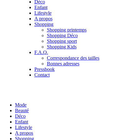
Déco
Enfant
Lifestyle
A propos
Shopping
Shopping printemps
Shopping Déco
Shopping sport
Shopping Kids
F.A.Q.
Correspondance des tailles
Bonnes adresses
Pressbook
Contact
Mode
Beauté
Déco
Enfant
Lifestyle
A propos
Shopping