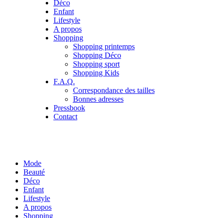
Déco
Enfant
Lifestyle
A propos
Shopping
Shopping printemps
Shopping Déco
Shopping sport
Shopping Kids
F.A.Q.
Correspondance des tailles
Bonnes adresses
Pressbook
Contact
Mode
Beauté
Déco
Enfant
Lifestyle
A propos
Shopping