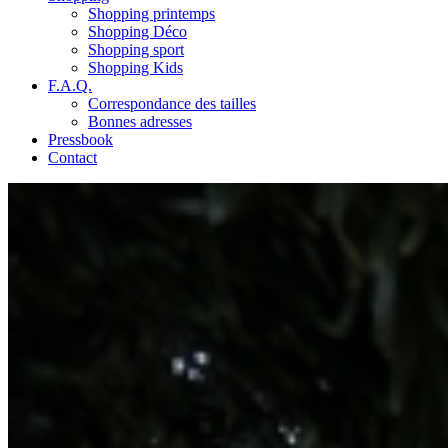
Shopping printemps
Shopping Déco
Shopping sport
Shopping Kids
F.A.Q.
Correspondance des tailles
Bonnes adresses
Pressbook
Contact