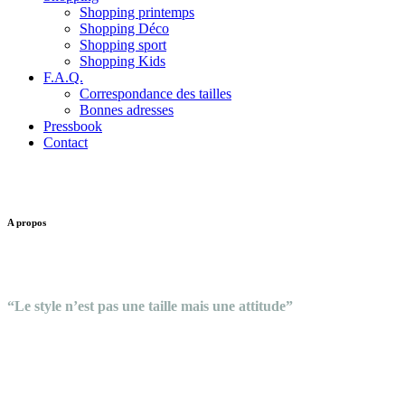
Shopping printemps
Shopping Déco
Shopping sport
Shopping Kids
F.A.Q.
Correspondance des tailles
Bonnes adresses
Pressbook
Contact
A propos
“Le style n’est pas une taille mais une attitude”