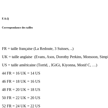
F.A.Q
Correspondance des tailles
FR = taille française (La Redoute, 3 Suisses, ..)
UK = taille anglaise (Evans, Asos, Dorothy Perkins, Monsoon, Sim
US = taille américaine (Torrid, , IGiGi, Kiyonna, Monif C, …)
44 FR = 16 UK = 14 US
46 FR = 18 UK = 16 US
48 FR = 20 UK = 18 US
50 FR = 22 UK = 20 US
52 FR = 24 UK = 22 US