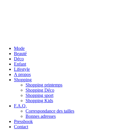
Mode
Beauté
Déco
Enfant
Lifestyle
A propos
Shopping
Shopping printemps
Shopping Déco
Shopping sport
Shopping Kids
F.A.Q.
Correspondance des tailles
Bonnes adresses
Pressbook
Contact