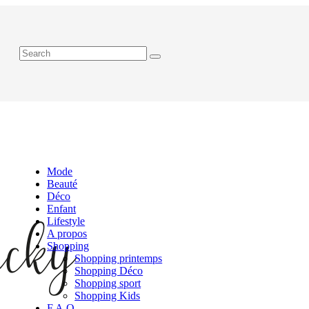
Mode
Beauté
Déco
Enfant
Lifestyle
A propos
Shopping
Shopping printemps
Shopping Déco
Shopping sport
Shopping Kids
F.A.Q.