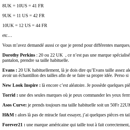
8UK = 10US = 41 FR
9UK = 11 US = 42 FR
10UK = 12 US = 44 FR
etc…
Vous m’avez demandé aussi ce que je prend pour différentes marques, j
Dorothy Perkins
: 20 ou 22 UK , ce n’est pas une marque spécialisée d
pantalon, prendre sa taille habituelle.
Evans :
20 UK habituellement, là je dois dire qu’Evans taille assez al
avoir un échantillon des tailles afin de se faire sa propre idée. Perso si
New Look Inspire :
là encore c’est aléatoire. Je possède quelques pi
Torrid :
une des seules marques où je peux commander les yeux fermés
Asos Curve:
je prends toujours ma taille habituelle soit un 50Fr 22UK 
H&M :
alors là pas de miracle faut essayer, j’ai quelques pièces en t
Forever21 :
une marque américaine qui taille tout à fait correctement