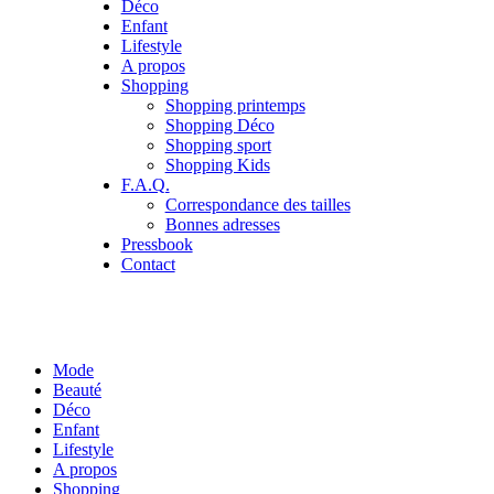
Déco
Enfant
Lifestyle
A propos
Shopping
Shopping printemps
Shopping Déco
Shopping sport
Shopping Kids
F.A.Q.
Correspondance des tailles
Bonnes adresses
Pressbook
Contact
Mode
Beauté
Déco
Enfant
Lifestyle
A propos
Shopping