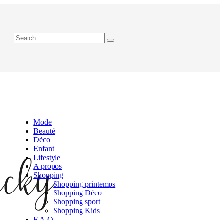
Mode
Beauté
Déco
Enfant
Lifestyle
A propos
Shopping
Shopping printemps
Shopping Déco
Shopping sport
Shopping Kids
F.A.Q.