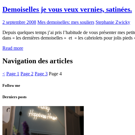
Demoiselles je vous veux vernies, satinées.
2 septembre 2008
Mes demoiselles: mes souliers
Stephanie Zwicky
Depuis quelques temps j’ai pris l’habitude de vous présenter mes peti
dans « les dernières demoiselles » et « les cabriolets pour jolis pie
Read more
Navigation des articles
<
Page
1
Page
2
Page
3
Page
4
Follow me
Derniers posts