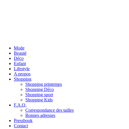
Mode
Beauté
Déco
Enfant
Lifestyle
A propos
Shopping
Shopping printemps
Shopping Déco
Shopping sport
Shopping Kids
F.A.Q.
Correspondance des tailles
Bonnes adresses
Pressbook
Contact