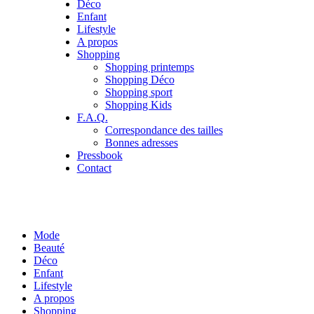
Déco
Enfant
Lifestyle
A propos
Shopping
Shopping printemps
Shopping Déco
Shopping sport
Shopping Kids
F.A.Q.
Correspondance des tailles
Bonnes adresses
Pressbook
Contact
Mode
Beauté
Déco
Enfant
Lifestyle
A propos
Shopping