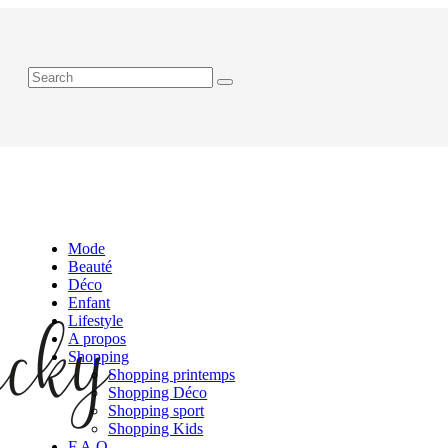
Mode
Beauté
Déco
Enfant
Lifestyle
A propos
Shopping
Shopping printemps
Shopping Déco
Shopping sport
Shopping Kids
F.A.Q.