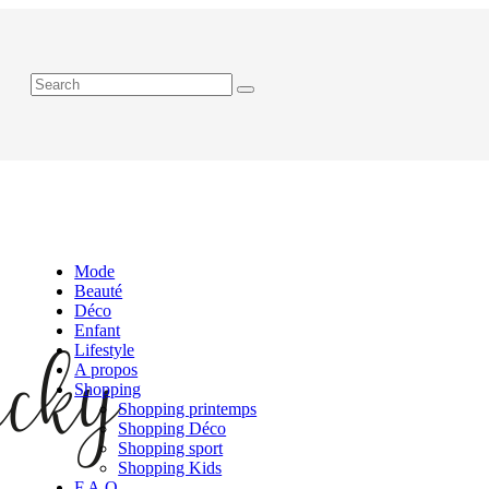
Mode
Beauté
Déco
Enfant
Lifestyle
A propos
Shopping
Shopping printemps
Shopping Déco
Shopping sport
Shopping Kids
F.A.Q.