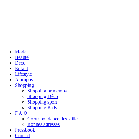
Mode
Beauté
Déco
Enfant
Lifestyle
A propos
Shopping
Shopping printemps
Shopping Déco
Shopping sport
Shopping Kids
F.A.Q.
Correspondance des tailles
Bonnes adresses
Pressbook
Contact