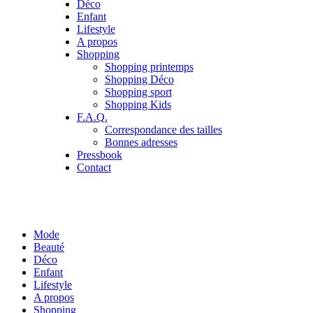
Déco
Enfant
Lifestyle
A propos
Shopping
Shopping printemps
Shopping Déco
Shopping sport
Shopping Kids
F.A.Q.
Correspondance des tailles
Bonnes adresses
Pressbook
Contact
Mode
Beauté
Déco
Enfant
Lifestyle
A propos
Shopping