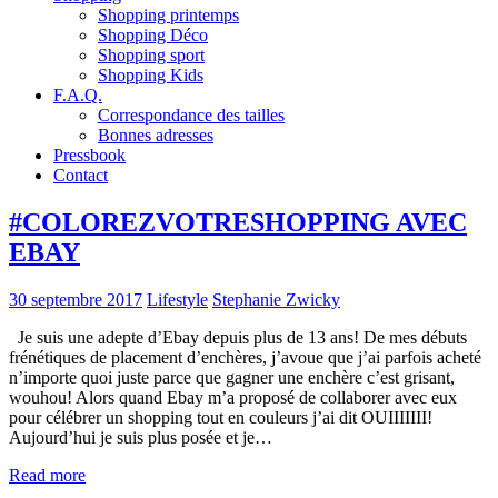
Shopping printemps
Shopping Déco
Shopping sport
Shopping Kids
F.A.Q.
Correspondance des tailles
Bonnes adresses
Pressbook
Contact
#COLOREZVOTRESHOPPING AVEC
EBAY
30 septembre 2017
Lifestyle
Stephanie Zwicky
Je suis une adepte d’Ebay depuis plus de 13 ans! De mes débuts
frénétiques de placement d’enchères, j’avoue que j’ai parfois acheté
n’importe quoi juste parce que gagner une enchère c’est grisant,
wouhou! Alors quand Ebay m’a proposé de collaborer avec eux
pour célébrer un shopping tout en couleurs j’ai dit OUIIIIIII!
Aujourd’hui je suis plus posée et je…
Read more