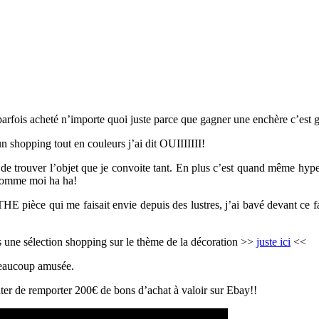
arfois acheté n’importe quoi juste parce que gagner une enchère c’est 
 shopping tout en couleurs j’ai dit OUIIIIIII!
ne de trouver l’objet que je convoite tant. En plus c’est quand même hyp
 comme moi ha ha!
 THE pièce qui me faisait envie depuis des lustres, j’ai bavé devant ce f
us une sélection shopping sur le thème de la décoration >>
juste ici
<<
 beaucoup amusée.
nter de remporter 200€ de bons d’achat à valoir sur Ebay!!