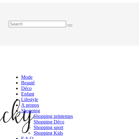
Mode
Beauté
Déco
Enfant
Lifestyle
A propos
Shopping
Shopping printemps
Shopping Déco
Shopping sport
Shopping Kids
F.A.Q.