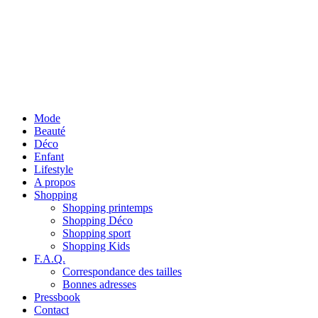
Mode
Beauté
Déco
Enfant
Lifestyle
A propos
Shopping
Shopping printemps
Shopping Déco
Shopping sport
Shopping Kids
F.A.Q.
Correspondance des tailles
Bonnes adresses
Pressbook
Contact