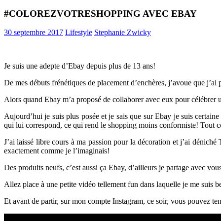
#COLOREZVOTRESHOPPING AVEC EBAY
30 septembre 2017
Lifestyle
Stephanie Zwicky
Je suis une adepte d’Ebay depuis plus de 13 ans!
De mes débuts frénétiques de placement d’enchères, j’avoue que j’ai p
Alors quand Ebay m’a proposé de collaborer avec eux pour célébrer un
Aujourd’hui je suis plus posée et je sais que sur Ebay je suis certai
qui lui correspond, ce qui rend le shopping moins conformiste! Tout
J’ai laissé libre cours à ma passion pour la décoration et j’ai déniché
exactement comme je l’imaginais!
Des produits neufs, c’est aussi ça Ebay, d’ailleurs je partage avec vo
Allez place à une petite vidéo tellement fun dans laquelle je me suis
Et avant de partir, sur mon compte Instagram, ce soir, vous pouvez te