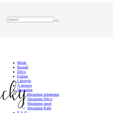
Mode
Beauté
Déco
Enfant
Lifestyle
A propos
Shopping
Shopping printemps
Shopping Déco
Shopping sport
Shopping Kids
F.A.Q.