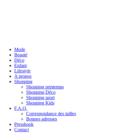
Mode
Beauté
Déco
Enfant
Lifestyle
A propos
Shopping
Shopping printemps
Shopping Déco
Shopping sport
Shopping Kids
F.A.Q.
Correspondance des tailles
Bonnes adresses
Pressbook
Contact