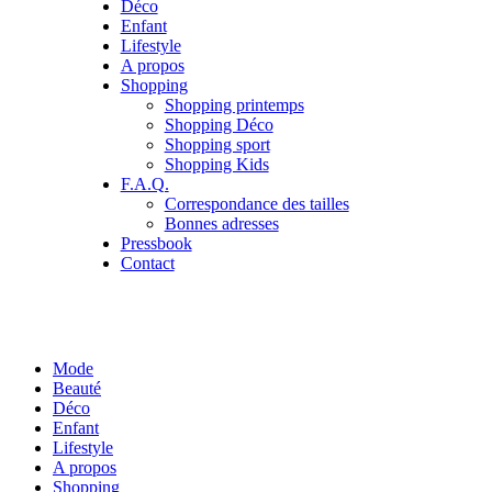
Déco
Enfant
Lifestyle
A propos
Shopping
Shopping printemps
Shopping Déco
Shopping sport
Shopping Kids
F.A.Q.
Correspondance des tailles
Bonnes adresses
Pressbook
Contact
Mode
Beauté
Déco
Enfant
Lifestyle
A propos
Shopping