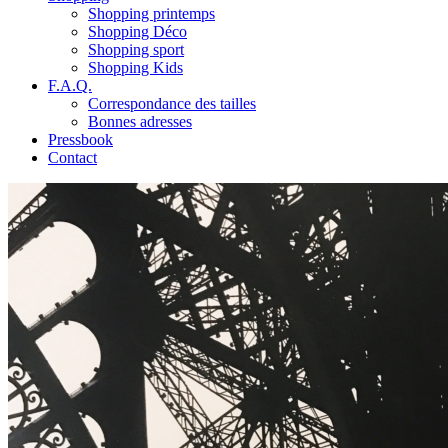
Shopping printemps
Shopping Déco
Shopping sport
Shopping Kids
F.A.Q.
Correspondance des tailles
Bonnes adresses
Pressbook
Contact