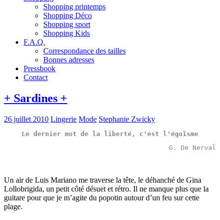
Shopping printemps
Shopping Déco
Shopping sport
Shopping Kids
F.A.Q.
Correspondance des tailles
Bonnes adresses
Pressbook
Contact
+ Sardines +
26 juillet 2010
Lingerie
Mode
Stephanie Zwicky
Le dernier mot de la liberté, c'est l'égoïsme
G. De Nerval
Un air de Luis Mariano me traverse la tête, le déhanché de Gina
Lollobrigida, un petit côté désuet et rétro. Il ne manque plus que la
guitare pour que je m’agite du popotin autour d’un feu sur cette
plage.