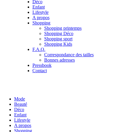
Déco
Enfant
Lifestyle
A propos
Shopping
Shopping printemps
Shopping Déco
Shopping sport
Shopping Kids
F.A.Q.
Correspondance des tailles
Bonnes adresses
Pressbook
Contact
Mode
Beauté
Déco
Enfant
Lifestyle
A propos
Shopping