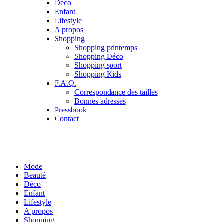
Déco
Enfant
Lifestyle
A propos
Shopping
Shopping printemps
Shopping Déco
Shopping sport
Shopping Kids
F.A.Q.
Correspondance des tailles
Bonnes adresses
Pressbook
Contact
Mode
Beauté
Déco
Enfant
Lifestyle
A propos
Shopping