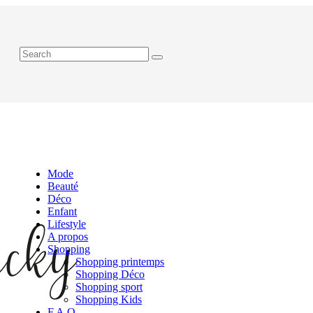
Mode
Beauté
Déco
Enfant
Lifestyle
A propos
Shopping
Shopping printemps
Shopping Déco
Shopping sport
Shopping Kids
F.A.Q.