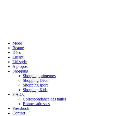
Mode
Beauté
Déco
Enfant
Lifestyle
A propos
Shopping
Shopping printemps
Shopping Déco
Shopping sport
Shopping Kids
F.A.Q.
Correspondance des tailles
Bonnes adresses
Pressbook
Contact