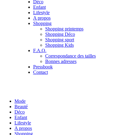
Déco
Enfant
Lifestyle
A propos
Shopping
Shopping printemps
Shopping Déco
Shopping sport
Shopping Kids
F.A.Q.
Correspondance des tailles
Bonnes adresses
Pressbook
Contact
Mode
Beauté
Déco
Enfant
Lifestyle
A propos
Shopping