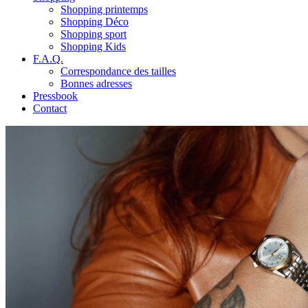
Shopping printemps
Shopping Déco
Shopping sport
Shopping Kids
F.A.Q.
Correspondance des tailles
Bonnes adresses
Pressbook
Contact