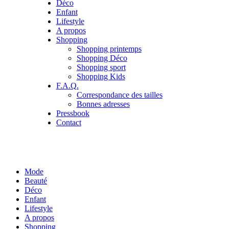
Déco
Enfant
Lifestyle
A propos
Shopping
Shopping printemps
Shopping Déco
Shopping sport
Shopping Kids
F.A.Q.
Correspondance des tailles
Bonnes adresses
Pressbook
Contact
Mode
Beauté
Déco
Enfant
Lifestyle
A propos
Shopping