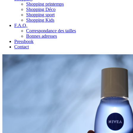
Shopping printemps
Shopping Déco
Shopping sport
Shopping Kids
F.A.Q.
Correspondance des tailles
Bonnes adresses
Pressbook
Contact