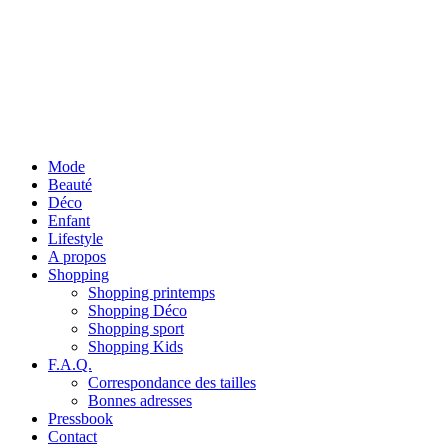
Mode
Beauté
Déco
Enfant
Lifestyle
A propos
Shopping
Shopping printemps
Shopping Déco
Shopping sport
Shopping Kids
F.A.Q.
Correspondance des tailles
Bonnes adresses
Pressbook
Contact