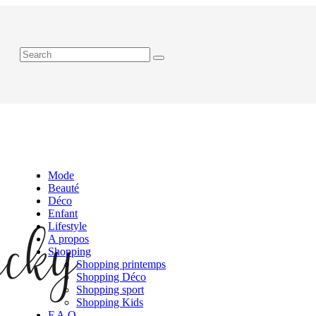
Mode
Beauté
Déco
Enfant
Lifestyle
A propos
Shopping
Shopping printemps
Shopping Déco
Shopping sport
Shopping Kids
F.A.Q.