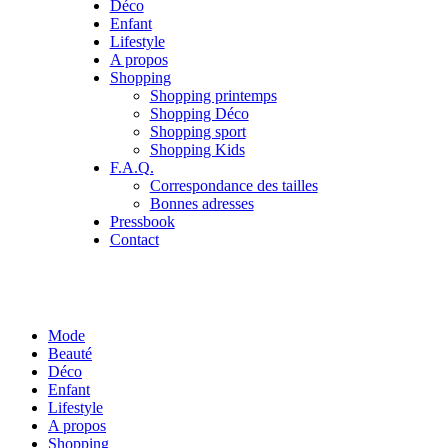
Déco
Enfant
Lifestyle
A propos
Shopping
Shopping printemps
Shopping Déco
Shopping sport
Shopping Kids
F.A.Q.
Correspondance des tailles
Bonnes adresses
Pressbook
Contact
Mode
Beauté
Déco
Enfant
Lifestyle
A propos
Shopping