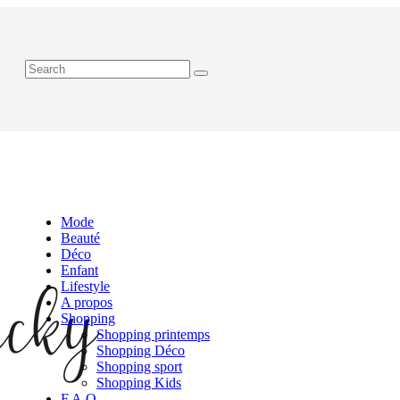
Mode
Beauté
Déco
Enfant
Lifestyle
A propos
Shopping
Shopping printemps
Shopping Déco
Shopping sport
Shopping Kids
F.A.Q.