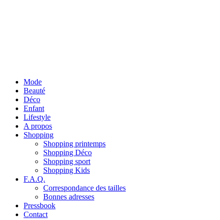
Mode
Beauté
Déco
Enfant
Lifestyle
A propos
Shopping
Shopping printemps
Shopping Déco
Shopping sport
Shopping Kids
F.A.Q.
Correspondance des tailles
Bonnes adresses
Pressbook
Contact