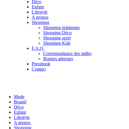
Déco
Enfant
Lifestyle
A propos
Shopping
Shopping printemps
Shopping Déco
Shopping sport
Shopping Kids
F.A.Q.
Correspondance des tailles
Bonnes adresses
Pressbook
Contact
Mode
Beauté
Déco
Enfant
Lifestyle
A propos
Shopping