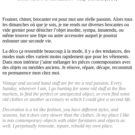
Fouiner, chiner, brocanter est pour moi une réelle passion. Alors tous
les dimanches où que je sois, je me rends sur diverses brocantes ou
vide grenier pour dénicher l’objet insolite, sympa, innatendu, ou
même trouver une fripe ou autre accessoire auquel je pourrai
redonner une seconde vie.
La déco ça ressemble beaucoup à la mode, il y a des tendances, des
modes mais elles varient moins rapidement que pour les vêtements.
Dans mon intérieur j’aime mélanger les pièces contemporaines avec
des objets ou meubles anciens. Je rénove, répare, décape, reconstruit
en permanence mon chez moi.
Vintage and second hand stuff are for me a real passion. Every
Sunday, wherever I am, I go hunting for some old stuff at the flea
markets, to find the perfect or unexpected object, or even find some
old clothes or another accessory to which I could give a second life.
Decoration is a lot like fashion, you have different styles, and
seasons, but it does vary slower than the clothes. At my place I like
to mix contemporary objects with older furnitures and objects as
well. I perpetually renovate, repare, rebuild my own place.