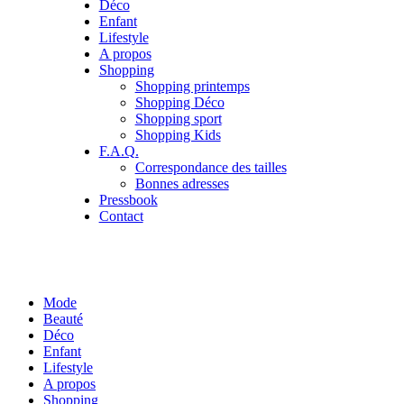
Déco
Enfant
Lifestyle
A propos
Shopping
Shopping printemps
Shopping Déco
Shopping sport
Shopping Kids
F.A.Q.
Correspondance des tailles
Bonnes adresses
Pressbook
Contact
Mode
Beauté
Déco
Enfant
Lifestyle
A propos
Shopping