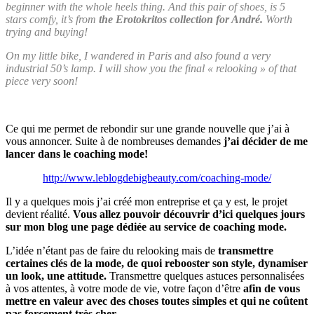
beginner with the whole heels thing. And this pair of shoes, is 5
stars comfy, it’s from
the Erotokritos collection for André.
Worth
trying and buying!
On my little bike, I wandered in Paris and also found a very
industrial 50’s lamp. I will show you the final « relooking » of that
piece very soon!
Ce qui me permet de rebondir sur une grande nouvelle que j’ai à
vous annoncer. Suite à de nombreuses demandes
j’ai décider de me
lancer dans le coaching mode!
http://www.leblogdebigbeauty.com/coaching-mode/
Il y a quelques mois j’ai créé mon entreprise et ça y est, le projet
devient réalité.
Vous allez pouvoir découvrir d’ici quelques jours
sur mon blog une page dédiée au service de coaching mode.
L’idée n’étant pas de faire du relooking mais de
transmettre
certaines clés de la mode, de quoi rebooster son style, dynamiser
un look, une attitude.
Transmettre quelques astuces personnalisées
à vos attentes, à votre mode de vie, votre façon d’être
afin de vous
mettre en valeur avec des choses toutes simples et qui ne coûtent
pas forcement très cher.