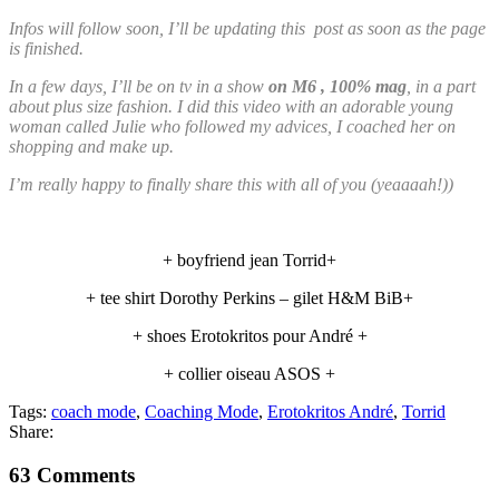
Infos will follow soon, I’ll be updating this post as soon as the page
is finished.
In a few days, I’ll be on tv in a show
on M6 , 100% mag
, in a part
about plus size fashion. I did this video with an adorable young
woman called Julie who followed my advices, I coached her on
shopping and make up.
I’m really happy to finally share this with all of you (yeaaaah!))
+ boyfriend jean Torrid+
+ tee shirt Dorothy Perkins – gilet H&M BiB+
+ shoes Erotokritos pour André +
+ collier oiseau ASOS +
Tags:
coach mode
,
Coaching Mode
,
Erotokritos André
,
Torrid
Share:
63 Comments