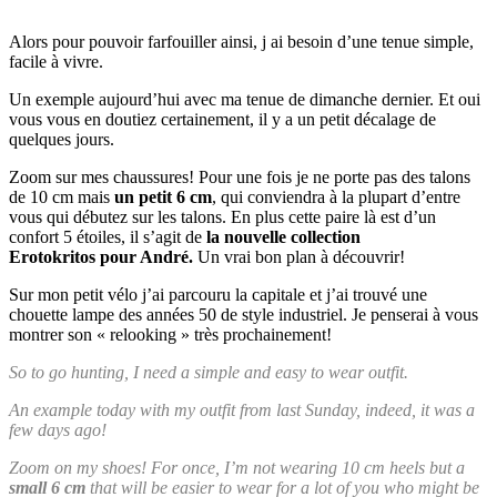
Alors pour pouvoir farfouiller ainsi, j ai besoin d’une tenue simple,
facile à vivre.
Un exemple aujourd’hui avec ma tenue de dimanche dernier. Et oui
vous vous en doutiez certainement, il y a un petit décalage de
quelques jours.
Zoom sur mes chaussures! Pour une fois je ne porte pas des talons
de 10 cm mais
un petit 6 cm
, qui conviendra à la plupart d’entre
vous qui débutez sur les talons. En plus cette paire là est d’un
confort 5 étoiles, il s’agit de
la nouvelle collection
Erotokritos pour André.
Un vrai bon plan à découvrir!
Sur mon petit vélo j’ai parcouru la capitale et j’ai trouvé une
chouette lampe des années 50 de style industriel. Je penserai à vous
montrer son « relooking » très prochainement!
So to go hunting, I need a simple and easy to wear outfit.
An example today with my outfit from last Sunday, indeed, it was a
few days ago!
Zoom on my shoes! For once, I’m not wearing 10 cm heels but a
small 6 cm
that will be easier to wear for a lot of you who might be