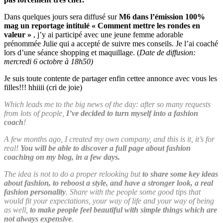
Dans quelques jours sera diffusé sur
M6 dans l’émission 100%
mag un reportage intitulé « Comment mettre les rondes en
valeur »
, j’y ai participé avec une jeune femme adorable
prénommée Julie qui a accepté de suivre mes conseils. Je l’ai coaché
lors d’une séance shopping et maquillage. (
Date de diffusion:
mercredi 6 octobre à 18h50)
Je suis toute contente de partager enfin cettee annonce avec vous les
filles!!! hhiiii (cri de joie)
Which leads me to the big news of the day: after so many requests
from lots of people,
I’ve decided to turn myself into a fashion
coach
!
A few months ago, I created my own company, and this is it, it’s for
real!
You will be able to discover a full page about fashion
coaching on my blog, in a few days.
The idea is not to do a proper relooking but
to share some key ideas
about fashion, to reboost a style, and have a stronger look, a real
fashion personality
. Share with the people some good tips that
would fit your expectations, your way of life and your way of being
as well,
to make people feel beautiful with simple things which are
not always expensive
.