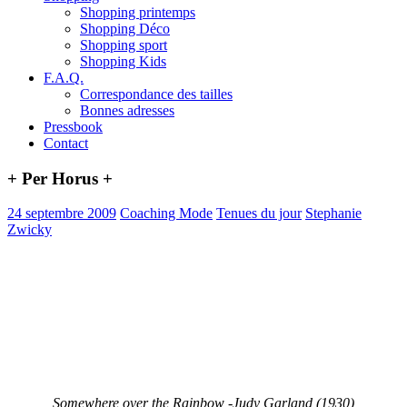
Shopping printemps
Shopping Déco
Shopping sport
Shopping Kids
F.A.Q.
Correspondance des tailles
Bonnes adresses
Pressbook
Contact
+ Per Horus +
24 septembre 2009
Coaching Mode
Tenues du jour
Stephanie
Zwicky
Somewhere over the Rainbow -Judy Garland (1930)