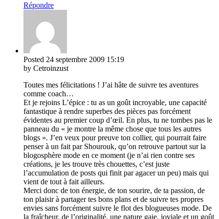
Répondre
Posted
24 septembre 2009
15:19
by Cetroinzust
Toutes mes félicitations ! J’ai hâte de suivre tes aventures
comme coach…
Et je rejoins L’épice : tu as un goût incroyable, une capacité
fantastique à rendre superbes des pièces pas forcément
évidentes au premier coup d’œil. En plus, tu ne tombes pas le
panneau du « je montre la même chose que tous les autres
blogs ». J’en veux pour preuve ton collier, qui pourrait faire
penser à un fait par Shourouk, qu’on retrouve partout sur la
blogosphère mode en ce moment (je n’ai rien contre ses
créations, je les trouve très chouettes, c’est juste
l’accumulation de posts qui finit par agacer un peu) mais qui
vient de tout à fait ailleurs.
Merci donc de ton énergie, de ton sourire, de ta passion, de
ton plaisir à partager tes bons plans et de suivre tes propres
envies sans forcément suivre le flot des blogueuses mode. De
la fraîcheur, de l’originalité, une nature gaie, joviale et un goût