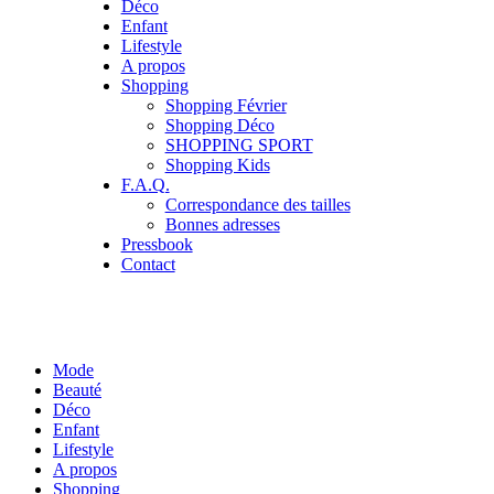
Déco
Enfant
Lifestyle
A propos
Shopping
Shopping Février
Shopping Déco
SHOPPING SPORT
Shopping Kids
F.A.Q.
Correspondance des tailles
Bonnes adresses
Pressbook
Contact
Mode
Beauté
Déco
Enfant
Lifestyle
A propos
Shopping