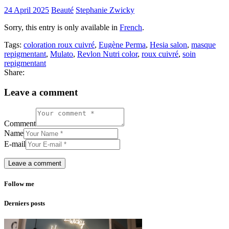
24 April 2025
Beauté
Stephanie Zwicky
Sorry, this entry is only available in
French
.
Tags:
coloration roux cuivré
,
Eugène Perma
,
Hesia salon
,
masque
repigmentant
,
Mulato
,
Revlon Nutri color
,
roux cuivré
,
soin
repigmentant
Share:
Leave a comment
Comment
Name
E-mail
Follow me
Derniers posts