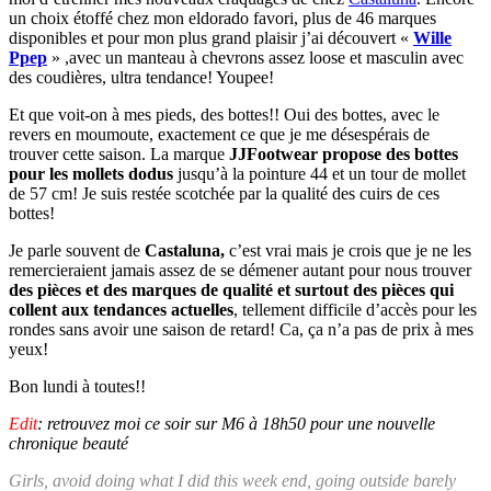
un choix étoffé chez mon eldorado favori, plus de 46 marques
disponibles et pour mon plus grand plaisir j’ai découvert «
Wille
Ppep
» ,avec un manteau à chevrons assez loose et masculin avec
des coudières, ultra tendance! Youpee!
Et que voit-on à mes pieds, des bottes!! Oui des bottes, avec le
revers en moumoute, exactement ce que je me désespérais de
trouver cette saison. La marque
JJFootwear propose des bottes
pour les mollets
dodus
jusqu’à la pointure 44 et un tour de mollet
de 57 cm! Je suis restée scotchée par la qualité des cuirs de ces
bottes!
Je parle souvent de
Castaluna,
c’est vrai mais je crois que je ne les
remercieraient jamais assez de se démener autant pour nous trouver
des pièces et des marques de qualité et surtout des pièces qui
collent aux tendances actuelles
, tellement difficile d’accès pour les
rondes sans avoir une saison de retard! Ca, ça n’a pas de prix à mes
yeux!
Bon lundi à toutes!!
Edit
: retrouvez moi ce soir sur M6 à 18h50 pour une nouvelle
chronique beauté
Girls, avoid doing what I did this week end, going outside barely