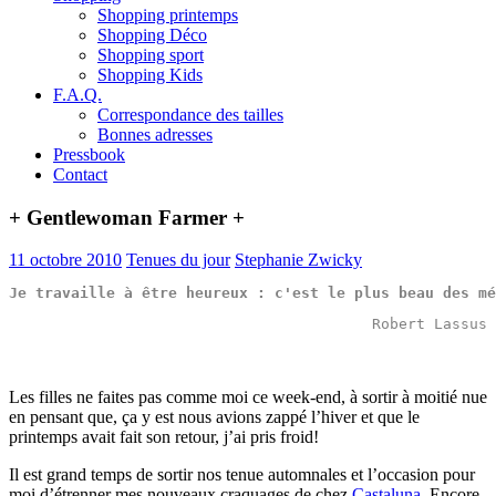
Shopping printemps
Shopping Déco
Shopping sport
Shopping Kids
F.A.Q.
Correspondance des tailles
Bonnes adresses
Pressbook
Contact
+ Gentlewoman Farmer +
11 octobre 2010
Tenues du jour
Stephanie Zwicky
Je travaille à être heureux : c'est le plus beau des mé
Robert Lassus
Les filles ne faites pas comme moi ce week-end, à sortir à moitié nue
en pensant que, ça y est nous avions zappé l’hiver et que le
printemps avait fait son retour, j’ai pris froid!
Il est grand temps de sortir nos tenue automnales et l’occasion pour
moi d’étrenner mes nouveaux craquages de chez
Castaluna
. Encore