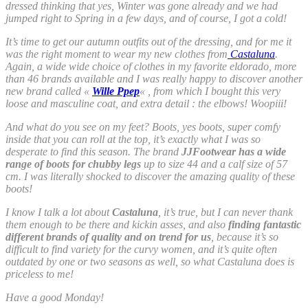
dressed thinking that yes, Winter was gone already and we had
jumped right to Spring in a few days, and of course, I got a cold!
It’s time to get our autumn outfits out of the dressing, and for me it
was the right moment to wear my new clothes from
Castaluna
.
Again, a wide wide choice of clothes in my favorite eldorado, more
than 46 brands available and I was really happy to discover another
new brand called «
Wille Ppep
«
, from which I bought this very
loose and masculine coat, and extra detail : the elbows! Woopiii!
And what do you see on my feet? Boots, yes boots, super comfy
inside that you can roll at the top, it’s exactly what I was so
desperate to find this season. The brand
JJFootwear has a wide
range of boots for chubby legs
up to size 44 and a calf size of 57
cm. I was literally shocked to discover the amazing quality of these
boots!
I know I talk a lot about
Castaluna
, it’s true, but I can never thank
them enough to be there and kickin asses, and also
finding fantastic
different brands of quality and on trend for us
, because it’s so
difficult to find variety for the curvy women, and it’s quite often
outdated by one or two seasons as well, so what Castaluna does is
priceless to me!
Have a good Monday!