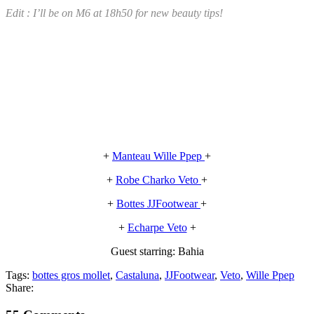
Edit : I’ll be on M6 at 18h50 for new beauty tips!
+
Manteau Wille Ppep
+
+
Robe Charko Veto
+
+
Bottes JJFootwear
+
+
Echarpe Veto
+
Guest starring: Bahia
Tags:
bottes gros mollet
,
Castaluna
,
JJFootwear
,
Veto
,
Wille Ppep
Share: