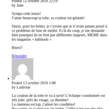
Posted
12 octobre 2010
22:19
by Julie
Sympa cette tenue!
J’aime beaucoup ta robe, sa couleur est géniale!
Sinon, pour les bottes, je t’avoue que je n’avais jamais pensé à
ce problème de tour de mollet. Et là du coup, je me demande
bien pourquoi ils ne font pas différentes largeurs, MEME dans
les magasins « habituels ».
Bises!!
Répondre
Posted
13 octobre 2010
1:08
by Ludivine
La couleur de la robe te va à ravir! L’écharpe coordonnée est
très jolie, près du visage, ça illumine!
Le manteau est top, j’adore les coudières!
Par contre, je n’aime pas les bottes, l’effet n’est pas des plus