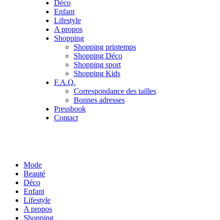
Déco
Enfant
Lifestyle
A propos
Shopping
Shopping printemps
Shopping Déco
Shopping sport
Shopping Kids
F.A.Q.
Correspondance des tailles
Bonnes adresses
Pressbook
Contact
Mode
Beauté
Déco
Enfant
Lifestyle
A propos
Shopping