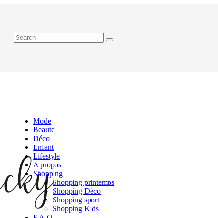
Mode
Beauté
Déco
Enfant
Lifestyle
A propos
Shopping
Shopping printemps
Shopping Déco
Shopping sport
Shopping Kids
F.A.Q.