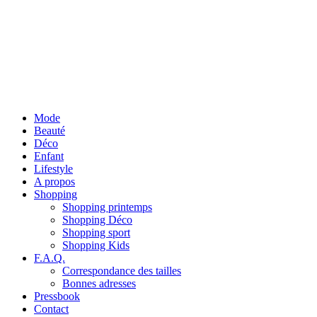
Mode
Beauté
Déco
Enfant
Lifestyle
A propos
Shopping
Shopping printemps
Shopping Déco
Shopping sport
Shopping Kids
F.A.Q.
Correspondance des tailles
Bonnes adresses
Pressbook
Contact