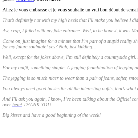
Allez je vous embrasse et je vous souhaite un vrai bon début de semai
That’s definitely not with my high heels that I’ll make you believe I di
Aw, crap, I failed with my fake entrance. Well, to be honest, it was Mo
Come on, just imagine for a minute that I’m part of a stupid reality sh
for my future soulmate! yes? Nah, just kidding…
Well, except for the jokes above, I’m still definitely a countryside girl.
For my outfit, something simple. A jegging (combination of legging an
The jegging is so much nicer to wear than a pair of jeans, softer, smoot
You always need good basics for all the interesting oufits, that’s what
And I’ll ask you again, I know, I’ve been talking about the Officiel co
over
here!
THANK YOU.
Big kisses and have a good beginning of the week!