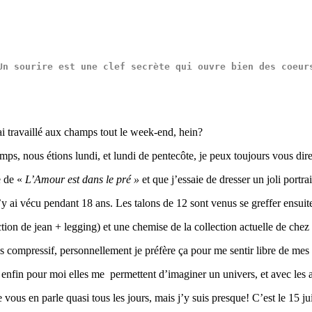
Un sourire est une clef secrète qui ouvre bien des coeur
ai travaillé aux champs tout le week-end, hein?
ps, nous étions lundi, et lundi de pentecôte, je peux toujours vous dire
e de «
L’Amour est dans le pré »
et que j’essaie de dresser un joli portr
’y ai vécu pendant 18 ans. Les talons de 12 sont venus se greffer ensuite,
tion de jean + legging) et une chemise de la collection actuelle de che
ins compressif, personnellement je préfère ça pour me sentir libre de me
, enfin pour moi elles me permettent d’imaginer un univers, et avec les a
e vous en parle quasi tous les jours, mais j’y suis presque! C’est le 15 j