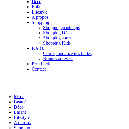
Déco
Enfant
Lifestyle
A propos
Shopping
Shopping printemps
Shopping Déco
Shopping sport
Shopping Kids
F.A.Q.
Correspondance des tailles
Bonnes adresses
Pressbook
Contact
Mode
Beauté
Déco
Enfant
Lifestyle
A propos
Shopping