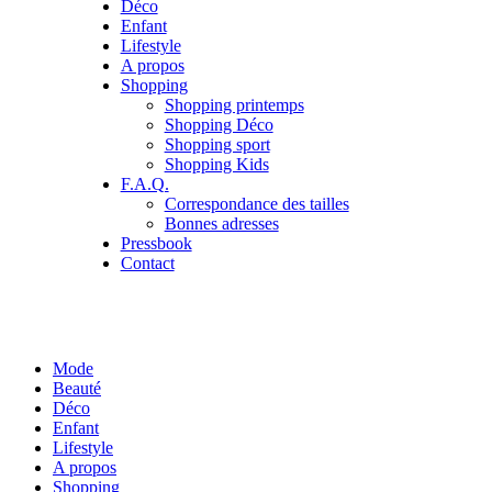
Déco
Enfant
Lifestyle
A propos
Shopping
Shopping printemps
Shopping Déco
Shopping sport
Shopping Kids
F.A.Q.
Correspondance des tailles
Bonnes adresses
Pressbook
Contact
Mode
Beauté
Déco
Enfant
Lifestyle
A propos
Shopping