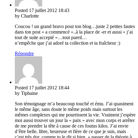
Posted
17 juillet 2012
18:43
by Charlotte
Coucou ! un grand bravo pour ton blog…juste 2 petites fautes
dans ton post « a commencé »..à la place de -er et aussi « j’ai
tout de suite accepté »…tout pareil…
n’empêche que j’ai adoré ta collection et ta fraîcheur :)
Répondre
Posted
17 juillet 2012
18:44
by Tiphaine
Son témoignage m’a beaucoup touché et ému. J’ai quasiment
le même âge, sans doute le même poids mais surtout les
mêmes complexes qui me pourrissent la vie. Vraiment j’espère
moi aussi trouver un jour la « paix » avec mon corps et arrêter
de me prendre la tête à cause de ces foutus kilos. J’ai envie
d’être belle, libre, heureuse et fière de ce que je suis, mais
c’est très dur, comme tu le dit si bien, « passer de la théorie à