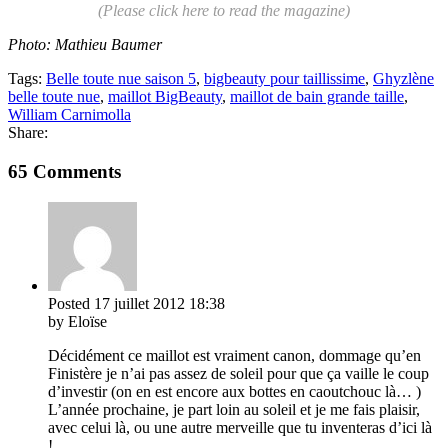
(Please click here to read the magazine)
Photo: Mathieu Baumer
Tags:
Belle toute nue saison 5
,
bigbeauty pour taillissime
,
Ghyzlène
belle toute nue
,
maillot BigBeauty
,
maillot de bain grande taille
,
William Carnimolla
Share:
65 Comments
Posted
17 juillet 2012
18:38
by Eloïse
Décidément ce maillot est vraiment canon, dommage qu’en
Finistère je n’ai pas assez de soleil pour que ça vaille le coup
d’investir (on en est encore aux bottes en caoutchouc là… )
L’année prochaine, je part loin au soleil et je me fais plaisir,
avec celui là, ou une autre merveille que tu inventeras d’ici là
!