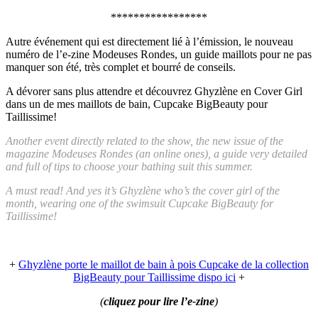
*****************
Autre événement qui est directement lié à l’émission, le nouveau
numéro de l’e-zine Modeuses Rondes, un guide maillots pour ne pas
manquer son été, très complet et bourré de conseils.
A dévorer sans plus attendre et découvrez Ghyzlène en Cover Girl
dans un de mes maillots de bain, Cupcake BigBeauty pour
Taillissime!
Another event directly related to the show, the new issue of the
magazine Modeuses Rondes (an online ones), a guide very detailed
and full of tips to choose your bathing suit this summer.
A must read! And yes it’s Ghyzlène who’s the cover girl of the
month, wearing one of the swimsuit Cupcake BigBeauty for
Taillissime!
+
Ghyzlène porte le maillot de bain à pois Cupcake de la collection
BigBeauty pour Taillissime dispo ici
+
(
cliquez pour lire l’e-zine
)