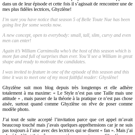
dans un de leur épisode et cette fois il s’agissait de rencontrer une de
mes plus fidèles lectrices, Ghyzlène!
I’m sure you have notice that season 5 of Belle Toute Nue has been
going live for some weeks now.
A new concept, open to everybody: small, tall, slim, curvy and even
men can enter!
Again it’s William Carnimolla who’s the host of this season which is
more fun and full of surprises than ever. You’ll see a William in great
shape and ready to motivate the candidates.
I was invited to feature in one of the episode of this season and this
time it was to meet one of my most faithful reader: Ghyslène!
Ghyzlène suit mon blog depuis très longtemps et elle adhère
totalement à ma maxime: « Le Style n’est pas une Taille mais une
attitude » , mais passer de la théorie à la pratique ce n’est pas chose
aisée, surtout quand comme Ghyzlène on rêve de poser comme
modèle photo.
J’ai tout de suite accepté l’invitation parce que cet appel m’avait
beaucoup touché mais j’avais quelques appréhensions car je ne suis
pas toujours à l’aise avec des lectrices qui se disent « fan ». Mais j’ai