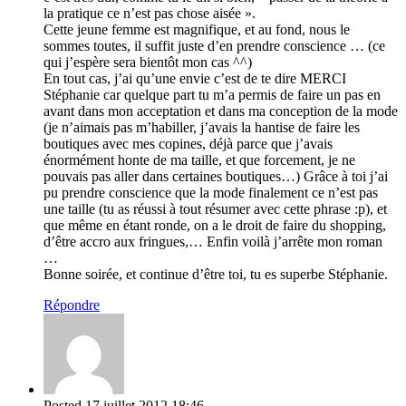
la pratique ce n’est pas chose aisée ».
Cette jeune femme est magnifique, et au fond, nous le
sommes toutes, il suffit juste d’en prendre conscience … (ce
qui j’espère sera bientôt mon cas ^^)
En tout cas, j’ai qu’une envie c’est de te dire MERCI
Stéphanie car quelque part tu m’a permis de faire un pas en
avant dans mon acceptation et dans ma conception de la mode
(je n’aimais pas m’habiller, j’avais la hantise de faire les
boutiques avec mes copines, déjà parce que j’avais
énormément honte de ma taille, et que forcement, je ne
pouvais pas aller dans certaines boutiques…) Grâce à toi j’ai
pu prendre conscience que la mode finalement ce n’est pas
une taille (tu as réussi à tout résumer avec cette phrase :p), et
que même en étant ronde, on a le droit de faire du shopping,
d’être accro aux fringues,… Enfin voilà j’arrête mon roman
…
Bonne soirée, et continue d’être toi, tu es superbe Stéphanie.
Répondre
Posted
17 juillet 2012
18:46