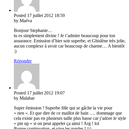
Posted
17 juillet 2012
18:59
by Maéva
Bonjour Stephanie…
tu es simplement divine ! Je t’admire beaucoup pour ton
assurance. Emission d’hier soir superbe, et Ghislène très jolie,
aucun complexe à avoir car beaucoup de charme… A bientôt
:)
Répondre
Posted
17 juillet 2012
19:07
by Malabar
Super émission ! Superbe fille qui se gâche la vie pour
« rien ». Et que dire de ce maillot de bain …. dommage que
cela existe pas en plusieurs taille plus basse car j’adore le style
« pin up » si on peut appeler ça ainsi ! Arg ! lol
Bonne continuation, et vive les rondes ! ^^