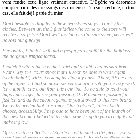
vont rendre cette ligne vraiment attractive. L’Egérie va désormais
compter parmi les dresssings des modeuses j’en suis certaine, en tout
cas, elle fait déjà partie du mien.
Don’t hesitate to drop by in these two stores so you can try the
clothes. Between us, the 3 first ladies who come to the store will
receive a surprise! Don’t wait too long as I’m sure some pieces will
be sold out quickly!
Personally, I think I’ve found myself a party outfit for the holidays:
the gorgeous fringed jacket.
I match it with a basic white t-shirt and an old sequins skirt from
Evans. My YSL court shoes that I’ll soon be able to wear again
(yeahhhhhh!!) without risking twisting my ankle. There, it’s the end
of the mystery, I had so much pleasure sharing with you, every week
for a month, one cloth from this new line. To be able to read your
happy messages, to see your passion, OUR common passion for
fashion and all the encouragements you showed to this new brand.
We really needed that in France, “fresh blood”, to be able to
choose, accessibility. I’m proud to have been part of the launch of
this new brand, I helped at the start now it’s up to you to help it and
make it grow.
Of course the collection L’Egerie is not limited to the pieces you’ve