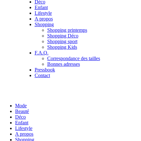
Déco
Enfant
Lifestyle
A propos
Shopping
Shopping printemps
Shopping Déco
Shopping sport
Shopping Kids
F.A.Q.
Correspondance des tailles
Bonnes adresses
Pressbook
Contact
Mode
Beauté
Déco
Enfant
Lifestyle
A propos
Shopping