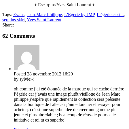
+ Escarpins Yves Saint Laurent +
Tags:
Evans
,
Jean-Marc Philippe
,
L'Egérie by JMP
,
L'égérie c'est...
,
sequins skirt
,
Yves Saint Laurent
Share:
62 Comments
Posted
28 novembre 2012
16:29
by sylvie;-)
oh comme j’ai été étonnée de la marque qui se cache derrière
l’égérie car j’avais une image plutôt vieillotte de Jean Marc
philippe j’espère que rapidement la collection sera présente
dans la boutique de Lille car j’aime toucher et essayer pour
acheter;-) c’est une superbe idée de créer une gamme plus
jeune et plus abordable ; beaucoup de réussite pour cette
initiative et toi tu es superbe!