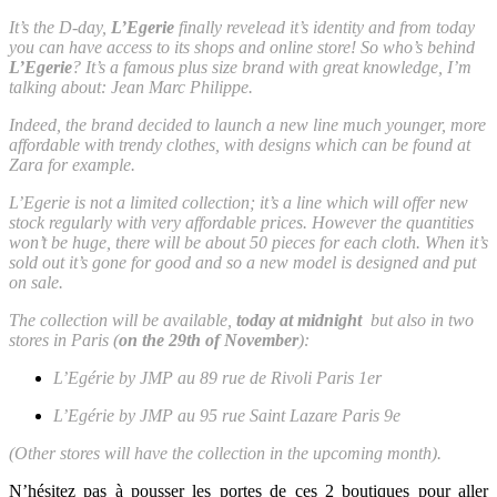
It’s the D-day,
L’Egerie
finally revelead it’s identity and from today
you can have access to its shops and online store! So who’s behind
L’Egerie
? It’s a famous plus size brand with great knowledge, I’m
talking about: Jean Marc Philippe.
Indeed, the brand decided to launch a new line much younger, more
affordable with trendy clothes, with designs which can be found at
Zara for example.
L’Egerie is not a limited collection; it’s a line which will offer new
stock regularly with very affordable prices. However the quantities
won’t be huge, there will be about 50 pieces for each cloth. When it’s
sold out it’s gone for good and so a new model is designed and put
on sale.
The collection will be available,
today at midnight
but also in two
stores in Paris (
on the 29th of November
):
L’Egérie by JMP au 89 rue de Rivoli Paris 1er
L’Egérie by JMP au 95 rue Saint Lazare Paris 9e
(Other stores will have the collection in the upcoming month).
N’hésitez pas à pousser les portes de ces 2 boutiques pour aller