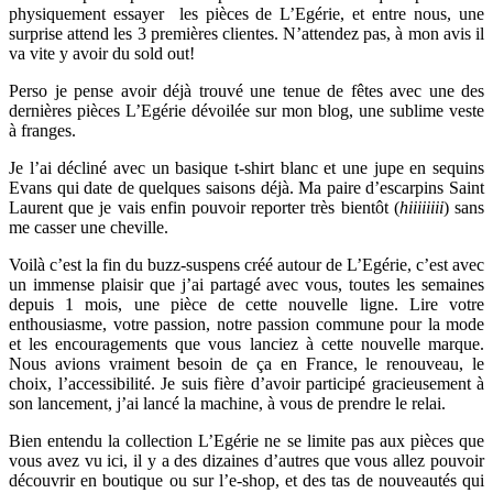
physiquement essayer les pièces de L’Egérie, et entre nous, une
surprise attend les 3 premières clientes. N’attendez pas, à mon avis il
va vite y avoir du sold out!
Perso je pense avoir déjà trouvé une tenue de fêtes avec une des
dernières pièces L’Egérie dévoilée sur mon blog, une sublime veste
à franges.
Je l’ai décliné avec un basique t-shirt blanc et une jupe en sequins
Evans qui date de quelques saisons déjà. Ma paire d’escarpins Saint
Laurent que je vais enfin pouvoir reporter très bientôt (
hiiiiiiii
) sans
me casser une cheville.
Voilà c’est la fin du buzz-suspens créé autour de L’Egérie, c’est avec
un immense plaisir que j’ai partagé avec vous, toutes les semaines
depuis 1 mois, une pièce de cette nouvelle ligne. Lire votre
enthousiasme, votre passion, notre passion commune pour la mode
et les encouragements que vous lanciez à cette nouvelle marque.
Nous avions vraiment besoin de ça en France, le renouveau, le
choix, l’accessibilité. Je suis fière d’avoir participé gracieusement à
son lancement, j’ai lancé la machine, à vous de prendre le relai.
Bien entendu la collection L’Egérie ne se limite pas aux pièces que
vous avez vu ici, il y a des dizaines d’autres que vous allez pouvoir
découvrir en boutique ou sur l’e-shop, et des tas de nouveautés qui