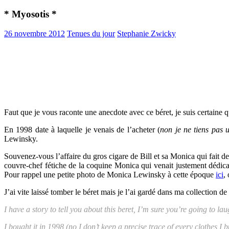
* Myosotis *
26 novembre 2012
Tenues du jour
Stephanie Zwicky
Faut que je vous raconte une anecdote avec ce béret, je suis certaine 
En 1998 date à laquelle je venais de l’acheter (
non je ne tiens pas
Lewinsky.
Souvenez-vous l’affaire du gros cigare de Bill et sa Monica qui fait d
couvre-chef fétiche de la coquine Monica qui venait justement dédica
Pour rappel une petite photo de Monica Lewinsky à cette époque
ici
,
J’ai vite laissé tomber le béret mais je l’ai gardé dans ma collection d
I have a story to tell you about this beret, I’m sure you’re going to laug
I bought it in 1998 (no I don’t keep a precise trace of every clothes 