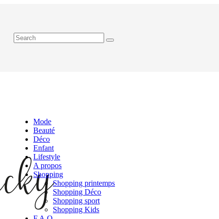
Mode
Beauté
Déco
Enfant
Lifestyle
A propos
Shopping
Shopping printemps
Shopping Déco
Shopping sport
Shopping Kids
F.A.Q.