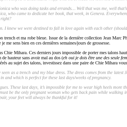
onica who was doing tasks and errands… Well that was me, well that’s w
Monica, who came to dedicate her book, that week, in Geneva. Everywhere
 right?
ion. I knew we were destined to fall in love again with each other (shou
n trench et ma robe bleue. Issue de la dernière collection Jean Marc P
e je me sens bien en ces dernières semaines/jours de grossesse.
us Chie Mihara. Ces derniers jours impossible de porter mes talons hau
de hauteur sans avoir mal au dos (
eh oui je dois être une des seule 
pérés au sujet des talons, investissez dans une paire de Chie Mihara vous
seen as a trench and my blue dress. The dress comes from the latest Jea
od in and which is perfect for these last days/weeks of pregnancy.
es. These last days, it’s impossible for me to wear high heels more 
 must be the only pregnant woman who gets back pain while walking in 
ir, your feet will always be thankful for it!