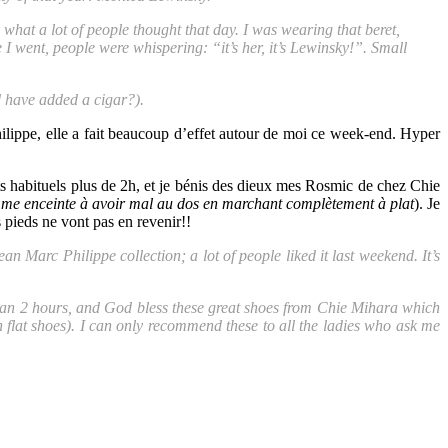
hat a lot of people thought that day. I was wearing that beret,
 I went, people were whispering: “it’s her, it’s Lewinsky!”. Small
ld have added a cigar?).
hilippe, elle a fait beaucoup d’effet autour de moi ce week-end. Hyper
ts habituels plus de 2h, et je bénis des dieux mes Rosmic de chez Chie
femme enceinte à avoir mal au dos en marchant complètement à plat
). Je
 pieds ne vont pas en revenir!!
n Marc Philippe collection; a lot of people liked it last weekend. It’s
than 2 hours, and God bless these great shoes from Chie Mihara which
flat shoes). I can only recommend these to all the ladies who ask me