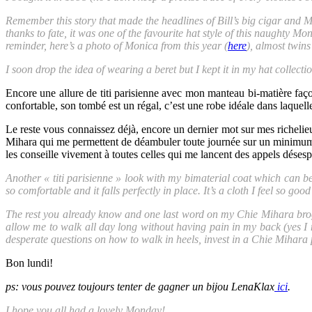
Remember this story that made the headlines of Bill’s big cigar and M
thanks to fate, it was one of the favourite hat style of this naughty 
reminder, here’s a photo of Monica from this year (
here
), almost twins
I soon drop the idea of wearing a beret but I kept it in my hat collect
Encore une allure de titi parisienne avec mon manteau bi-matière faço
confortable, son tombé est un régal, c’est une robe idéale dans laquell
Le reste vous connaissez déjà, encore un dernier mot sur mes richelie
Mihara qui me permettent de déambuler toute journée sur un minimum 
les conseille vivement à toutes celles qui me lancent des appels déses
Another « titi parisienne » look with my bimaterial coat which can be 
so comfortable and it falls perfectly in place. It’s a cloth I feel so go
The rest you already know and one last word on my Chie Mihara brogu
allow me to walk all day long without having pain in my back (yes I
desperate questions on how to walk in heels, invest in a Chie Mihara pa
Bon lundi!
ps: vous pouvez toujours tenter de gagner un bijou LenaKlax
ici
.
I hope you all had a lovely Monday!