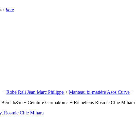
lax
here
.
+
Robe Rali Jean Marc Philippe
+
Manteau bi-matière Asos Curve
+
 Béret h&m + Ceinture Carmakoma + Richelieus Rosmic Chie Mihara
y
,
Rosmic Chie Mihara