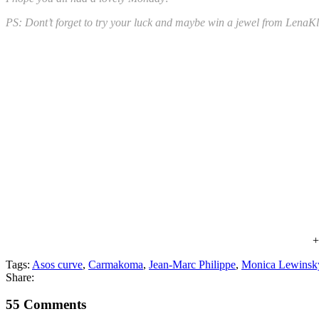
PS: Dont’t forget to try your luck and maybe win a jewel from LenaK
+
Tags:
Asos curve
,
Carmakoma
,
Jean-Marc Philippe
,
Monica Lewinsk
Share:
55 Comments