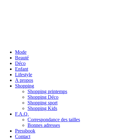
Mode
Beauté
Déco
Enfant
Lifestyle
A propos
Shopping
Shopping printemps
Shopping Déco
Shopping sport
Shopping Kids
F.A.Q.
Correspondance des tailles
Bonnes adresses
Pressbook
Contact