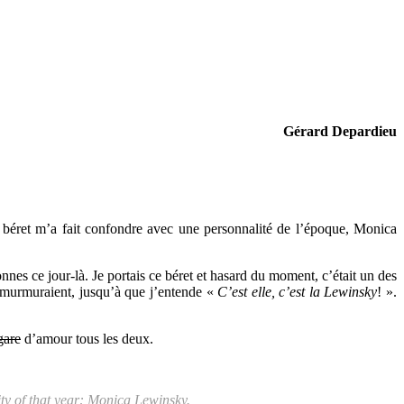
Gérard Depardieu
e béret m’a fait confondre avec une personnalité de l’époque, Monica
nes ce jour-là. Je portais ce béret et hasard du moment, c’était un des
s murmuraient, jusqu’à que j’entende «
C’est elle, c’est la Lewinsky
! ».
gare
d’amour tous les deux.
ity of that year: Monica Lewinsky.