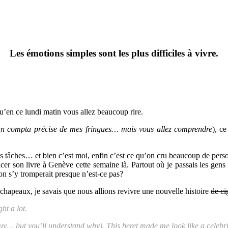
Les émotions simples sont les plus difficiles à vivre.
qu’en ce lundi matin vous allez beaucoup rire.
 un compta précise de mes fringues… mais vous allez comprendre
), c
es tâches… et bien c’est moi, enfin c’est ce qu’on cru beaucoup de person
cer son livre à Genève cette semaine là. Partout où je passais les gen
 on s’y tromperait presque n’est-ce pas?
e chapeaux, je savais que nous allions revivre une nouvelle histoire
de ci
ht a lot.
I buy… but you’ll understand why). This beret made me look like a celebr