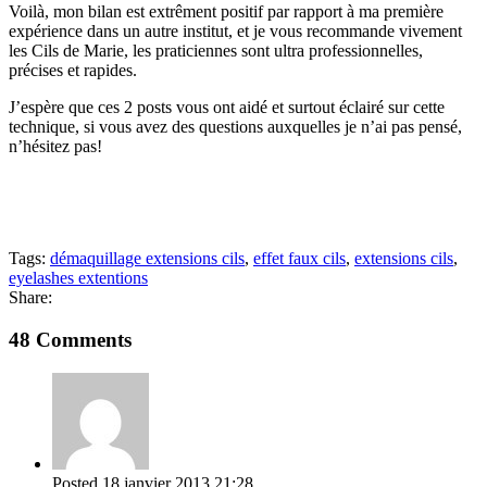
Voilà, mon bilan est extrêment positif par rapport à ma première
expérience dans un autre institut, et je vous recommande vivement
les Cils de Marie, les praticiennes sont ultra professionnelles,
précises et rapides.
J’espère que ces 2 posts vous ont aidé et surtout éclairé sur cette
technique, si vous avez des questions auxquelles je n’ai pas pensé,
n’hésitez pas!
Tags:
démaquillage extensions cils
,
effet faux cils
,
extensions cils
,
eyelashes extentions
Share:
48 Comments
Posted
18 janvier 2013
21:28