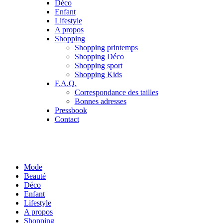
Déco
Enfant
Lifestyle
A propos
Shopping
Shopping printemps
Shopping Déco
Shopping sport
Shopping Kids
F.A.Q.
Correspondance des tailles
Bonnes adresses
Pressbook
Contact
Mode
Beauté
Déco
Enfant
Lifestyle
A propos
Shopping