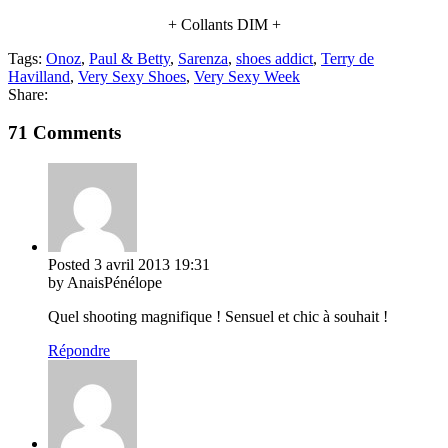
+ Collants DIM +
Tags:
Onoz
,
Paul & Betty
,
Sarenza
,
shoes addict
,
Terry de
Havilland
,
Very Sexy Shoes
,
Very Sexy Week
Share:
71 Comments
Posted
3 avril 2013
19:31
by AnaisPénélope
Quel shooting magnifique ! Sensuel et chic à souhait !
Répondre