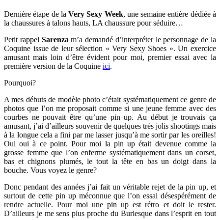
Dernière étape de la
Very Sexy Week
, une semaine entière dédiée à
la chaussures à talons hauts, LA chaussure pour séduire…
Petit rappel
Sarenza
m’a demandé d’interpréter le personnage de la
Coquine issue de leur sélection « Very Sexy Shoes ». Un exercice
amusant mais loin d’être évident pour moi, premier essai avec la
première version de la Coquine
ici
.
Pourquoi?
A mes débuts de modèle photo c’était systématiquement ce genre de
photos que l’on me proposait comme si une jeune femme avec des
courbes ne pouvait être qu’une pin up. Au début je trouvais ça
amusant, j’ai d’ailleurs souvenir de quelques très jolis shootings mais
à la longue cela a fini par me lasser jusqu’à me sortir par les oreilles!
Oui oui à ce point. Pour moi la pin up était devenue comme la
grosse femme que l’on enferme systématiquement dans un corset,
bas et chignons plumés, le tout la tête en bas un doigt dans la
bouche. Vous voyez le genre?
Donc pendant des années j’ai fait un véritable rejet de la pin up, et
surtout de cette pin up méconnue que l’on essai désespérément de
rendre actuelle. Pour moi une pin up est rétro et doit le rester.
D’ailleurs je me sens plus proche du Burlesque dans l’esprit en tout