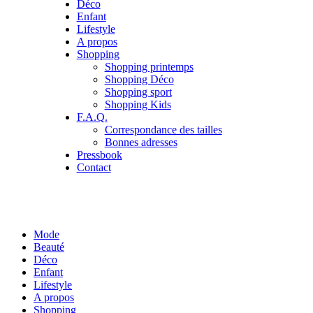
Déco
Enfant
Lifestyle
A propos
Shopping
Shopping printemps
Shopping Déco
Shopping sport
Shopping Kids
F.A.Q.
Correspondance des tailles
Bonnes adresses
Pressbook
Contact
Mode
Beauté
Déco
Enfant
Lifestyle
A propos
Shopping