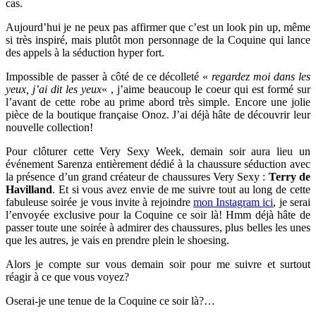
cas.
Aujourd’hui je ne peux pas affirmer que c’est un look pin up, même
si très inspiré, mais plutôt mon personnage de la Coquine qui lance
des appels à la séduction hyper fort.
Impossible de passer à côté de ce décolleté «
regardez moi dans les
yeux, j’ai dit les yeux
« , j’aime beaucoup le coeur qui est formé sur
l’avant de cette robe au prime abord très simple. Encore une jolie
pièce de la boutique française Onoz. J’ai déjà hâte de découvrir leur
nouvelle collection!
Pour clôturer cette Very Sexy Week, demain soir aura lieu un
événement Sarenza entièrement dédié à la chaussure séduction avec
la présence d’un grand créateur de chaussures Very Sexy :
Terry de
Havilland
. Et si vous avez envie de me suivre tout au long de cette
fabuleuse soirée je vous invite à rejoindre
mon Instagram ici
, je serai
l’envoyée exclusive pour la Coquine ce soir là! Hmm déjà hâte de
passer toute une soirée à admirer des chaussures, plus belles les unes
que les autres, je vais en prendre plein le shoesing.
Alors je compte sur vous demain soir pour me suivre et surtout
réagir à ce que vous voyez?
Oserai-je une tenue de la Coquine ce soir là?…