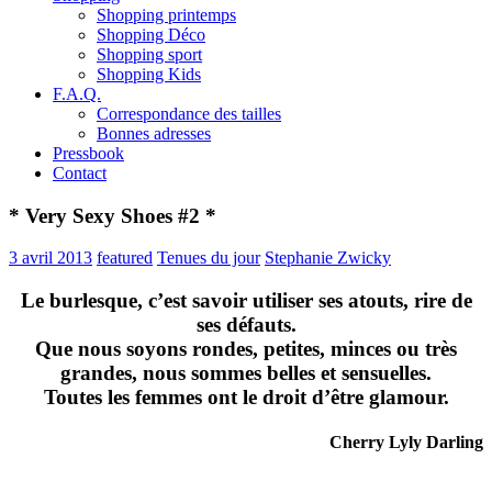
Shopping printemps
Shopping Déco
Shopping sport
Shopping Kids
F.A.Q.
Correspondance des tailles
Bonnes adresses
Pressbook
Contact
* Very Sexy Shoes #2 *
3 avril 2013
featured
Tenues du jour
Stephanie Zwicky
Le burlesque, c’est savoir utiliser ses atouts, rire de
ses défauts.
Que nous soyons rondes, petites, minces ou très
grandes, nous sommes belles et sensuelles.
Toutes les femmes ont le droit d’être glamour.
Cherry Lyly Darling