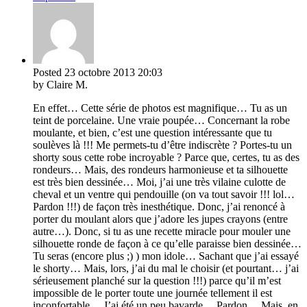
Posted
23 octobre 2013
20:03
by Claire M.
En effet… Cette série de photos est magnifique… Tu as un
teint de porcelaine. Une vraie poupée… Concernant la robe
moulante, et bien, c’est une question intéressante que tu
soulèves là !!! Me permets-tu d’être indiscrète ? Portes-tu un
shorty sous cette robe incroyable ? Parce que, certes, tu as des
rondeurs… Mais, des rondeurs harmonieuse et ta silhouette
est très bien dessinée… Moi, j’ai une très vilaine culotte de
cheval et un ventre qui pendouille (on va tout savoir !!! lol…
Pardon !!!) de façon très inesthétique. Donc, j’ai renoncé à
porter du moulant alors que j’adore les jupes crayons (entre
autre…). Donc, si tu as une recette miracle pour mouler une
silhouette ronde de façon à ce qu’elle paraisse bien dessinée…
Tu seras (encore plus ;) ) mon idole… Sachant que j’ai essayé
le shorty… Mais, lors, j’ai du mal le choisir (et pourtant… j’ai
sérieusement planché sur la question !!!) parce qu’il m’est
impossible de le porter toute une journée tellement il est
inconfortable… J’ai été un peu bavarde… Pardon… Mais, en