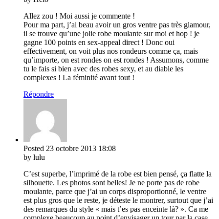
Allez zou ! Moi aussi je commente !
Pour ma part, j’ai beau avoir un gros ventre pas très glamour,
il se trouve qu’une jolie robe moulante sur moi et hop ! je
gagne 100 points en sex-appeal direct ! Donc oui
effectivement, on voit plus nos rondeurs comme ça, mais
qu’importe, on est rondes on est rondes ! Assumons, comme
tu le fais si bien avec des robes sexy, et au diable les
complexes ! La féminité avant tout !
Répondre
Posted
23 octobre 2013
18:08
by lulu
C’est superbe, l’imprimé de la robe est bien pensé, ça flatte la
silhouette. Les photos sont belles! Je ne porte pas de robe
moulante, parce que j’ai un corps disproportionné, le ventre
est plus gros que le reste, je déteste le montrer, surtout que j’ai
des remarques du style « mais t’es pas enceinte là? ». Ca me
complexe beaucoup au point d’envisager un tour par la case