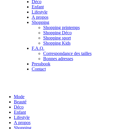
Déco
Enfant
Lifestyle
A propos
Shopping
Shopping printemps
Shopping Déco
Shopping sport
Shopping Kids
F.A.Q.
Correspondance des tailles
Bonnes adresses
Pressbook
Contact
Mode
Beauté
Déco
Enfant
Lifestyle
A propos
Shopping