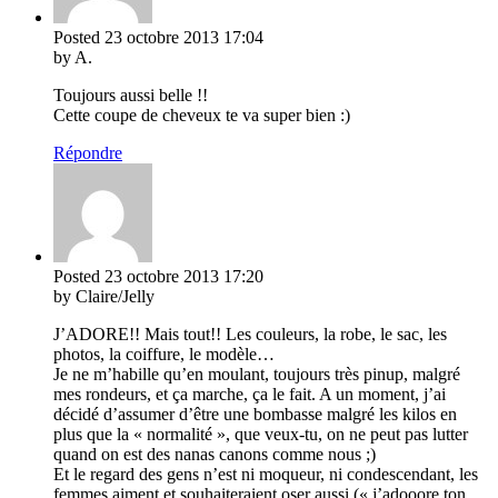
Posted
23 octobre 2013
17:04
by A.
Toujours aussi belle !!
Cette coupe de cheveux te va super bien :)
Répondre
Posted
23 octobre 2013
17:20
by Claire/Jelly
J’ADORE!! Mais tout!! Les couleurs, la robe, le sac, les
photos, la coiffure, le modèle…
Je ne m’habille qu’en moulant, toujours très pinup, malgré
mes rondeurs, et ça marche, ça le fait. A un moment, j’ai
décidé d’assumer d’être une bombasse malgré les kilos en
plus que la « normalité », que veux-tu, on ne peut pas lutter
quand on est des nanas canons comme nous ;)
Et le regard des gens n’est ni moqueur, ni condescendant, les
femmes aiment et souhaiteraient oser aussi (« j’adooore ton