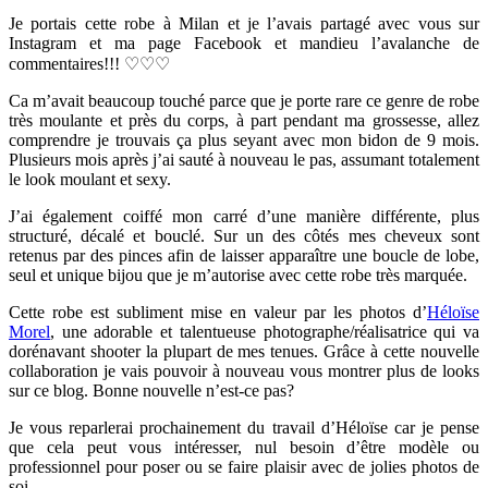
Je portais cette robe à Milan et je l’avais partagé avec vous sur
Instagram et ma page Facebook et mandieu l’avalanche de
commentaires!!! ♡♡♡
Ca m’avait beaucoup touché parce que je porte rare ce genre de robe
très moulante et près du corps, à part pendant ma grossesse, allez
comprendre je trouvais ça plus seyant avec mon bidon de 9 mois.
Plusieurs mois après j’ai sauté à nouveau le pas, assumant totalement
le look moulant et sexy.
J’ai également coiffé mon carré d’une manière différente, plus
structuré, décalé et bouclé. Sur un des côtés mes cheveux sont
retenus par des pinces afin de laisser apparaître une boucle de lobe,
seul et unique bijou que je m’autorise avec cette robe très marquée.
Cette robe est subliment mise en valeur par les photos d’
Héloïse
Morel
, une adorable et talentueuse photographe/réalisatrice qui va
dorénavant shooter la plupart de mes tenues. Grâce à cette nouvelle
collaboration je vais pouvoir à nouveau vous montrer plus de looks
sur ce blog. Bonne nouvelle n’est-ce pas?
Je vous reparlerai prochainement du travail d’Héloïse car je pense
que cela peut vous intéresser, nul besoin d’être modèle ou
professionnel pour poser ou se faire plaisir avec de jolies photos de
soi.