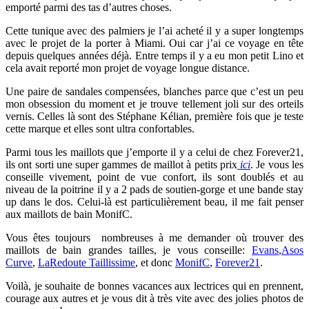
emporté parmi des tas d’autres choses.
Cette tunique avec des palmiers je l’ai acheté il y a super longtemps
avec le projet de la porter à Miami. Oui car j’ai ce voyage en tête
depuis quelques années déjà. Entre temps il y a eu mon petit Lino et
cela avait reporté mon projet de voyage longue distance.
Une paire de sandales compensées, blanches parce que c’est un peu
mon obsession du moment et je trouve tellement joli sur des orteils
vernis. Celles là sont des Stéphane Kélian, première fois que je teste
cette marque et elles sont ultra confortables.
Parmi tous les maillots que j’emporte il y a celui de chez Forever21,
ils ont sorti une super gammes de maillot à petits prix
ici
. Je vous les
conseille vivement, point de vue confort, ils sont doublés et au
niveau de la poitrine il y a 2 pads de soutien-gorge et une bande stay
up dans le dos. Celui-là est particulièrement beau, il me fait penser
aux maillots de bain MonifC.
Vous êtes toujours nombreuses à me demander où trouver des
maillots de bain grandes tailles, je vous conseille:
Evans
,
Asos
Curve
,
LaRedoute Taillissime
, et donc
MonifC
,
Forever21
.
Voilà, je souhaite de bonnes vacances aux lectrices qui en prennent,
courage aux autres et je vous dit à très vite avec des jolies photos de