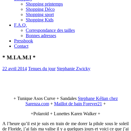
Shopping printemps
Shopping Déco
Shopping sport
Shopping Kids
F.A.Q.
Correspondance des tailles
Bonnes adresses
Pressbook
Contact
* M.I.A.M.I *
22 avril 2014
Tenues du jour
Stephanie Zwicky
+ Tunique Asos Curve + Sandales
Stephane Kélian chez
Sarenza.com
+
Maillot de bain Forever21
+
+Polaroïd + Lunettes Karen Walker +
A l’heure qu’il est je suis en train de me dorer la pilule sous le soleil
de Floride, j’ai fais ma valise il y a quelques jours et voici ce que j’ai