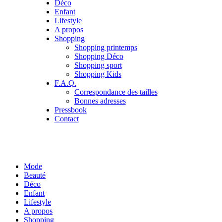
Déco
Enfant
Lifestyle
A propos
Shopping
Shopping printemps
Shopping Déco
Shopping sport
Shopping Kids
F.A.Q.
Correspondance des tailles
Bonnes adresses
Pressbook
Contact
Mode
Beauté
Déco
Enfant
Lifestyle
A propos
Shopping