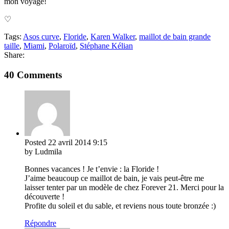
mon voyage!
♡
Tags:
Asos curve
,
Floride
,
Karen Walker
,
maillot de bain grande
taille
,
Miami
,
Polaroïd
,
Stéphane Kélian
Share:
40 Comments
Posted
22 avril 2014
9:15
by Ludmila
Bonnes vacances ! Je t’envie : la Floride !
J’aime beaucoup ce maillot de bain, je vais peut-être me
laisser tenter par un modèle de chez Forever 21. Merci pour la
découverte !
Profite du soleil et du sable, et reviens nous toute bronzée :)
Répondre